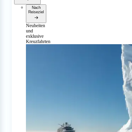
Nach
Reiseziel
Neuheiten
und
exklusive
Kreuzfahrten