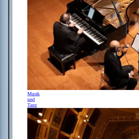
Musik
und
Tanz