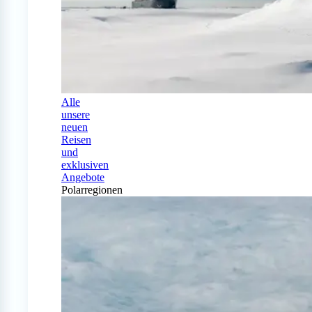
Alle
unsere
neuen
Reisen
und
exklusiven
Angebote
Polarregionen