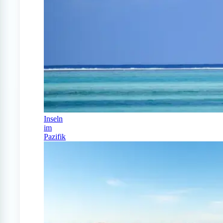
Inseln
im
Pazifik