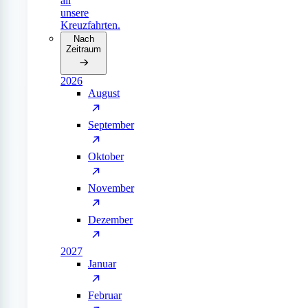
all
unsere
Kreuzfahrten.
Nach
Zeitraum
2026
August
September
Oktober
November
Dezember
2027
Januar
Februar