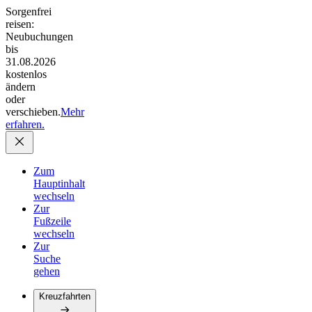
Sorgenfrei
reisen:
Neubuchungen
bis
31.08.2026
kostenlos
ändern
oder
verschieben.
Mehr
erfahren.
Zum
Hauptinhalt
wechseln
Zur
Fußzeile
wechseln
Zur
Suche
gehen
Kreuzfahrten