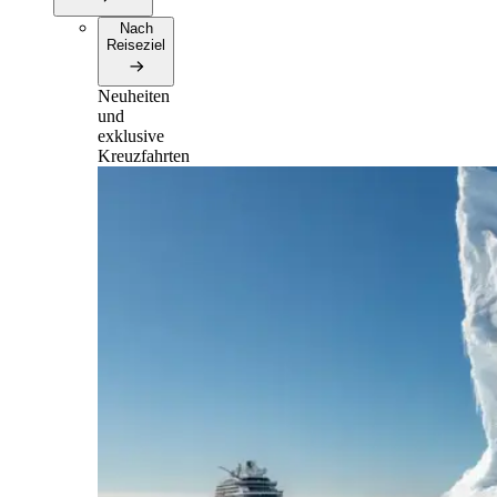
Nach
Reiseziel
Neuheiten
und
exklusive
Kreuzfahrten