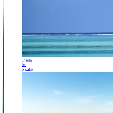
Inseln
im
Pazifik