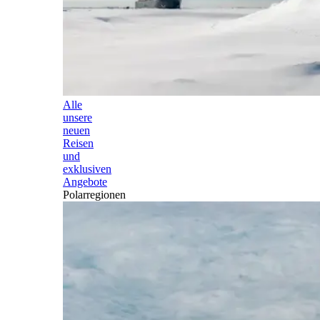
Alle
unsere
neuen
Reisen
und
exklusiven
Angebote
Polarregionen