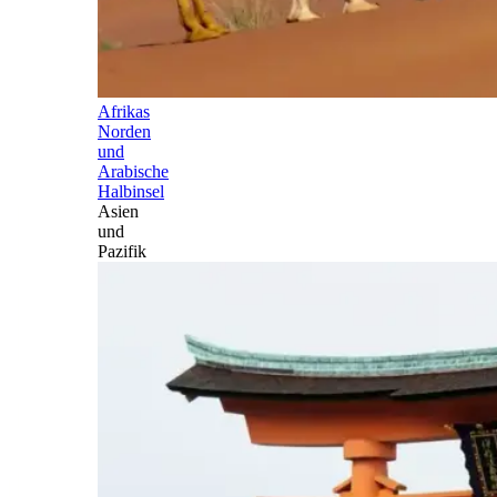
Afrikas
Norden
und
Arabische
Halbinsel
Asien
und
Pazifik