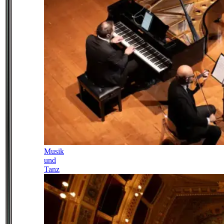
Musik
und
Tanz