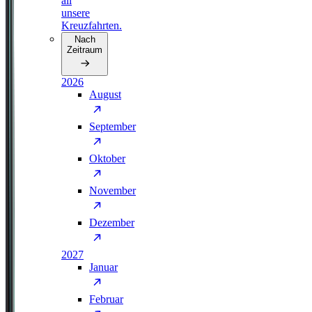
all
unsere
Kreuzfahrten.
Nach
Zeitraum
2026
August
September
Oktober
November
Dezember
2027
Januar
Februar