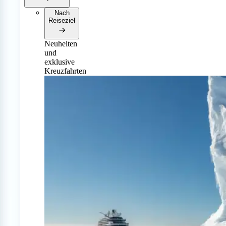
Nach
Reiseziel
Neuheiten
und
exklusive
Kreuzfahrten