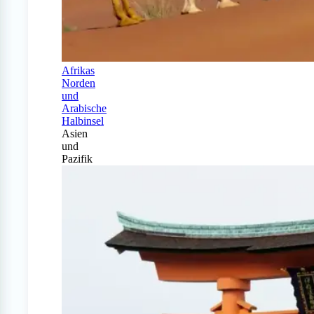
Afrikas
Norden
und
Arabische
Halbinsel
Asien
und
Pazifik