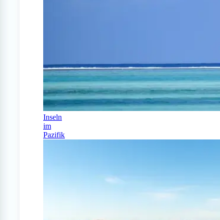
Inseln
im
Pazifik