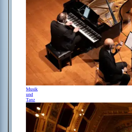
Musik
und
Tanz