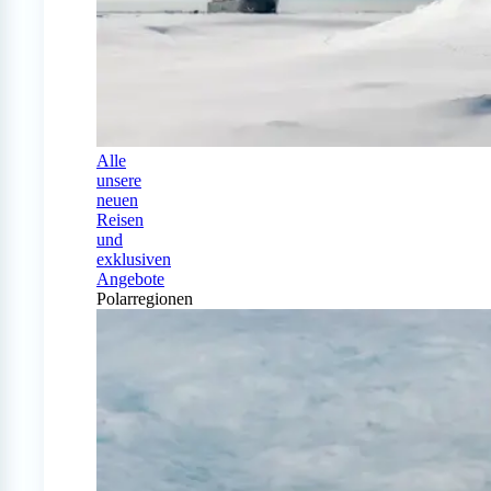
Alle
unsere
neuen
Reisen
und
exklusiven
Angebote
Polarregionen