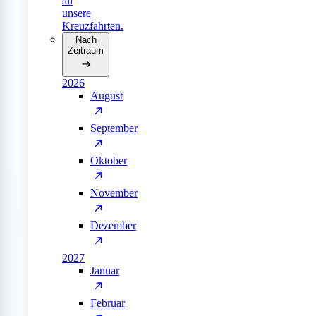
all
unsere
Kreuzfahrten.
Nach
Zeitraum
2026
August
September
Oktober
November
Dezember
2027
Januar
Februar