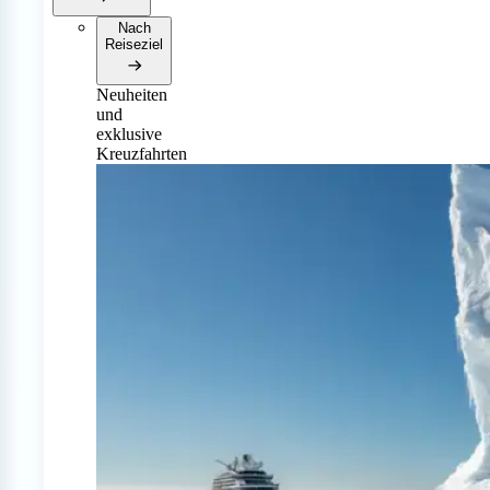
Nach
Reiseziel
Neuheiten
und
exklusive
Kreuzfahrten