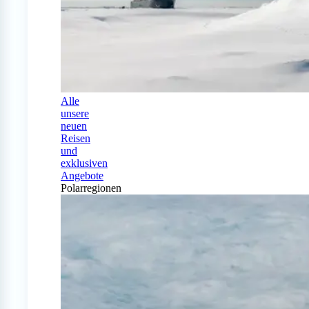
Alle
unsere
neuen
Reisen
und
exklusiven
Angebote
Polarregionen