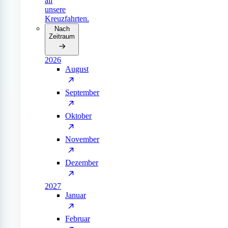
all
unsere
Kreuzfahrten.
Nach
Zeitraum
2026
August
September
Oktober
November
Dezember
2027
Januar
Februar