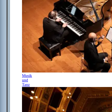
Musik
und
Tanz