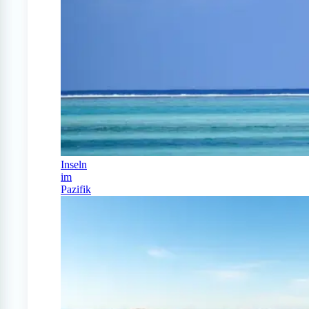
Inseln
im
Pazifik