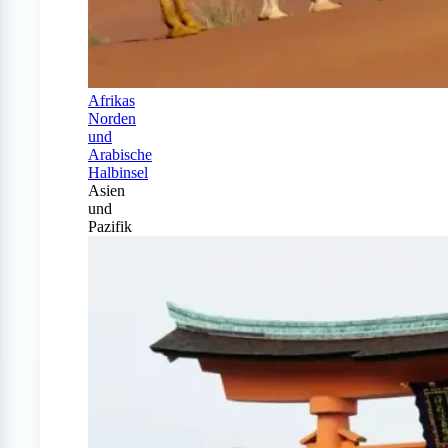
Afrikas
Norden
und
Arabische
Halbinsel
Asien
und
Pazifik