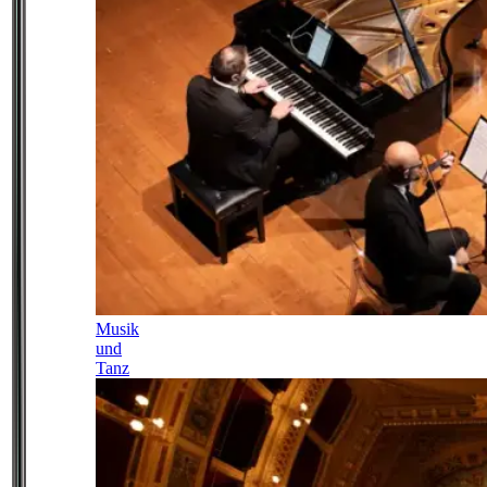
Musik
und
Tanz