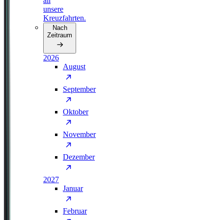
all
unsere
Kreuzfahrten.
Nach
Zeitraum
2026
August
September
Oktober
November
Dezember
2027
Januar
Februar