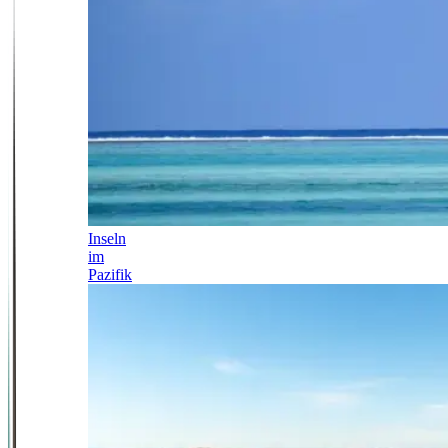
Inseln
im
Pazifik