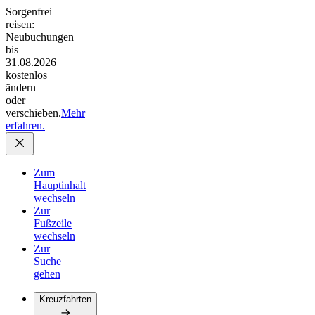
Sorgenfrei
reisen:
Neubuchungen
bis
31.08.2026
kostenlos
ändern
oder
verschieben.
Mehr
erfahren.
Zum
Hauptinhalt
wechseln
Zur
Fußzeile
wechseln
Zur
Suche
gehen
Kreuzfahrten