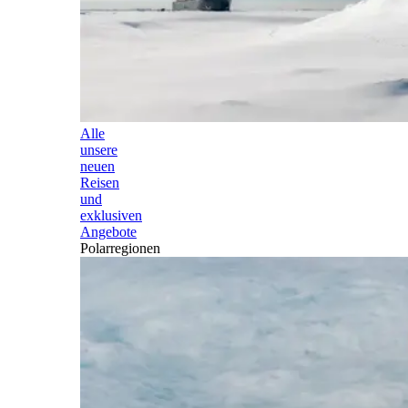
Alle
unsere
neuen
Reisen
und
exklusiven
Angebote
Polarregionen