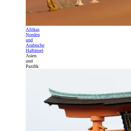
Afrikas
Norden
und
Arabische
Halbinsel
Asien
und
Pazifik