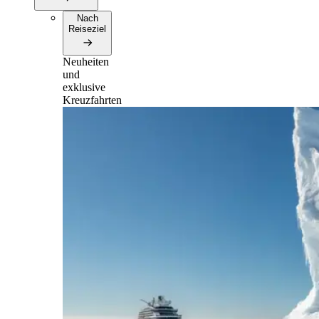
Nach
Reiseziel
Neuheiten
und
exklusive
Kreuzfahrten