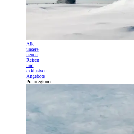
Alle
unsere
neuen
Reisen
und
exklusiven
Angebote
Polarregionen