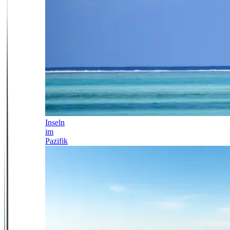
Inseln
im
Pazifik