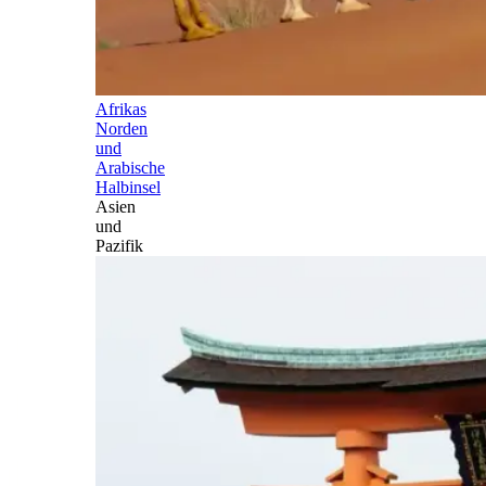
Afrikas
Norden
und
Arabische
Halbinsel
Asien
und
Pazifik