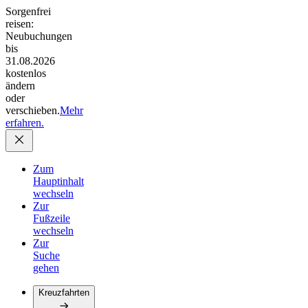
Sorgenfrei
reisen:
Neubuchungen
bis
31.08.2026
kostenlos
ändern
oder
verschieben.
Mehr
erfahren.
Zum
Hauptinhalt
wechseln
Zur
Fußzeile
wechseln
Zur
Suche
gehen
Kreuzfahrten