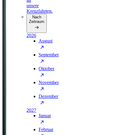
all
unsere
Kreuzfahrten.
Nach
Zeitraum
2026
August
September
Oktober
November
Dezember
2027
Januar
Februar