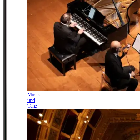
Musik
und
Tanz