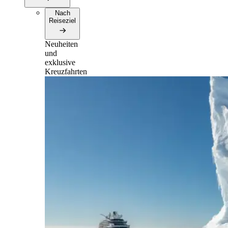
Nach
Reiseziel
Neuheiten
und
exklusive
Kreuzfahrten