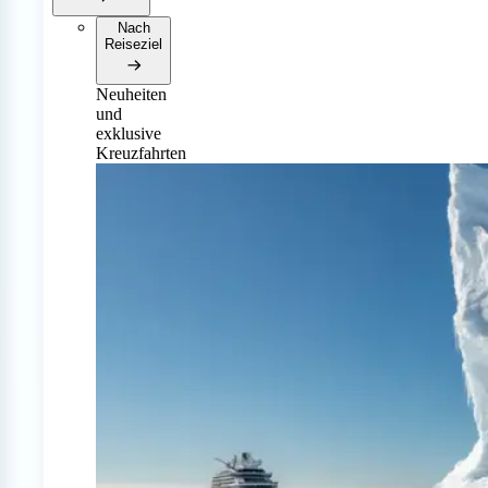
Nach
Reiseziel
Neuheiten
und
exklusive
Kreuzfahrten