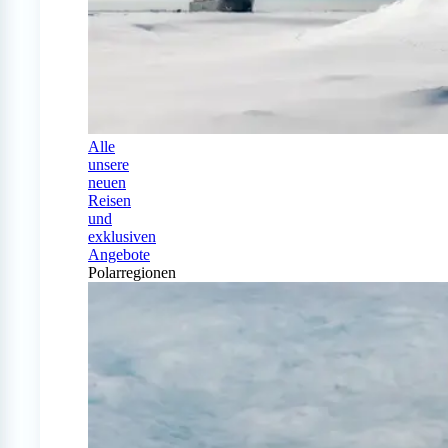
Alle
unsere
neuen
Reisen
und
exklusiven
Angebote
Polarregionen