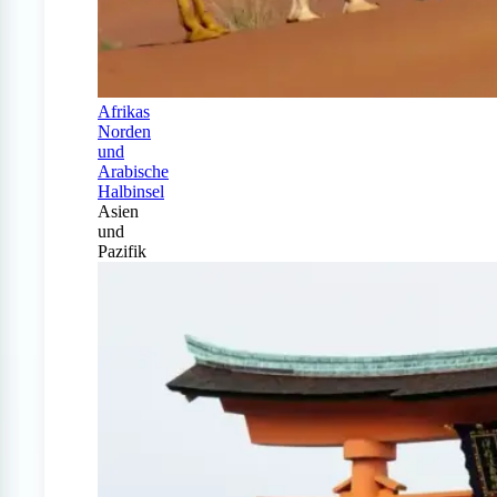
Afrikas
Norden
und
Arabische
Halbinsel
Asien
und
Pazifik