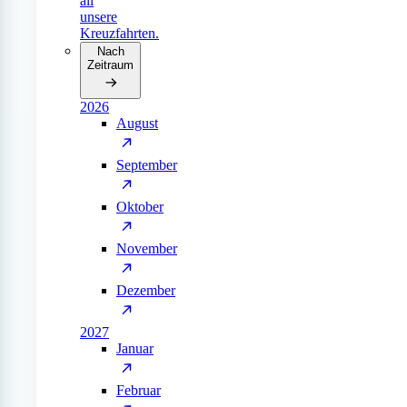
all
unsere
Kreuzfahrten.
Nach
Zeitraum
2026
August
September
Oktober
November
Dezember
2027
Januar
Februar