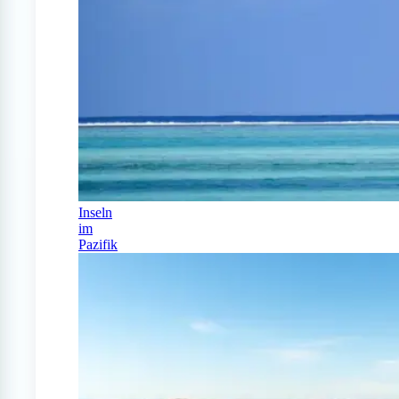
Inseln
im
Pazifik