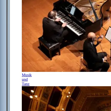
Musik
und
Tanz