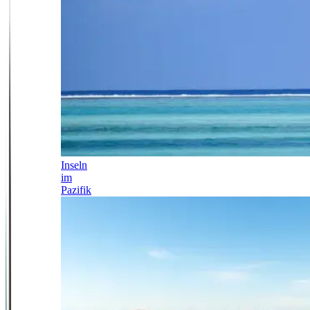
Inseln
im
Pazifik