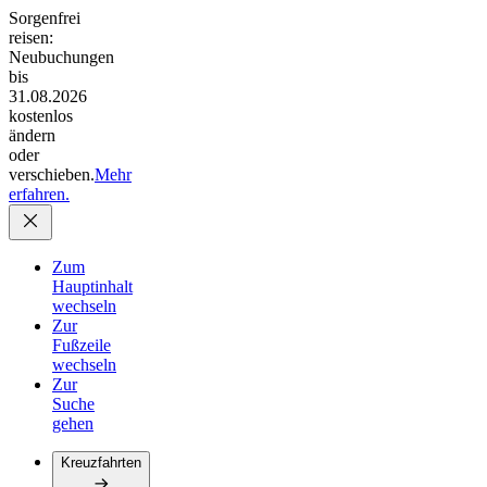
Sorgenfrei
reisen:
Neubuchungen
bis
31.08.2026
kostenlos
ändern
oder
verschieben.
Mehr
erfahren.
Zum
Hauptinhalt
wechseln
Zur
Fußzeile
wechseln
Zur
Suche
gehen
Kreuzfahrten