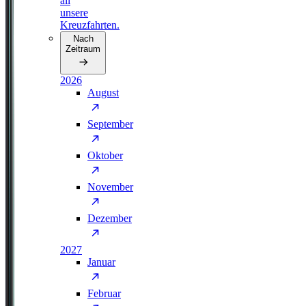
all
unsere
Kreuzfahrten.
Nach
Zeitraum
2026
August
September
Oktober
November
Dezember
2027
Januar
Februar