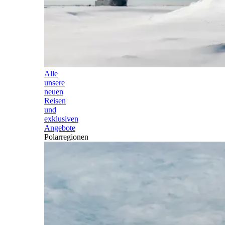
Alle
unsere
neuen
Reisen
und
exklusiven
Angebote
Polarregionen