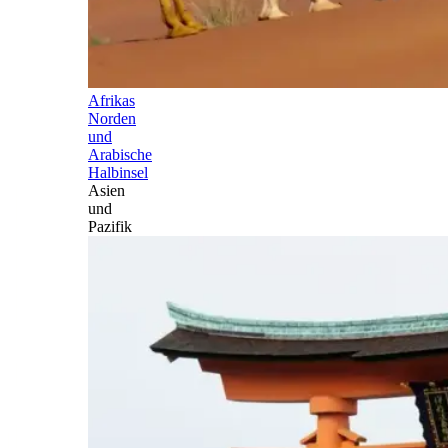
Afrikas
Norden
und
Arabische
Halbinsel
Asien
und
Pazifik