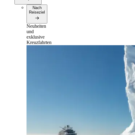
Nach
Reiseziel
Neuheiten
und
exklusive
Kreuzfahrten