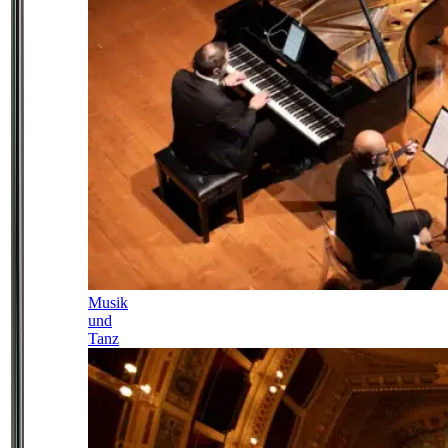
Musik
und
Tanz