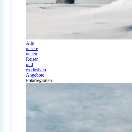
Alle
unsere
neuen
Reisen
und
exklusiven
Angebote
Polarregionen