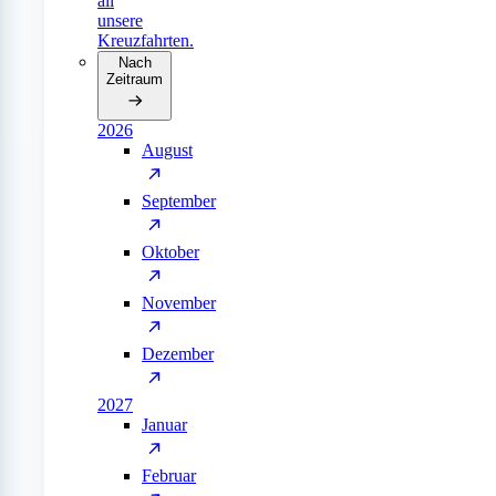
all
unsere
Kreuzfahrten.
Nach
Zeitraum
2026
August
September
Oktober
November
Dezember
2027
Januar
Februar