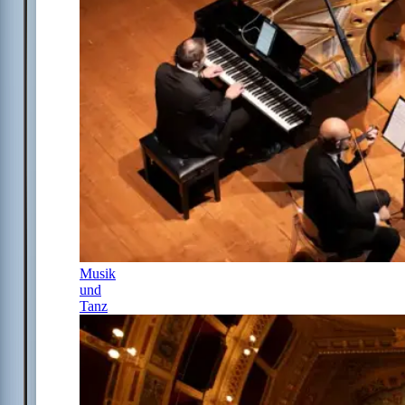
Musik
und
Tanz