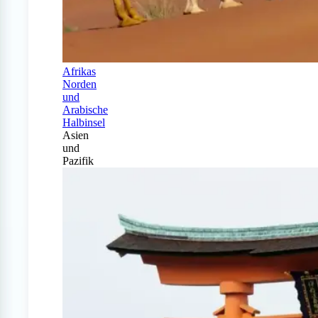
Afrikas
Norden
und
Arabische
Halbinsel
Asien
und
Pazifik