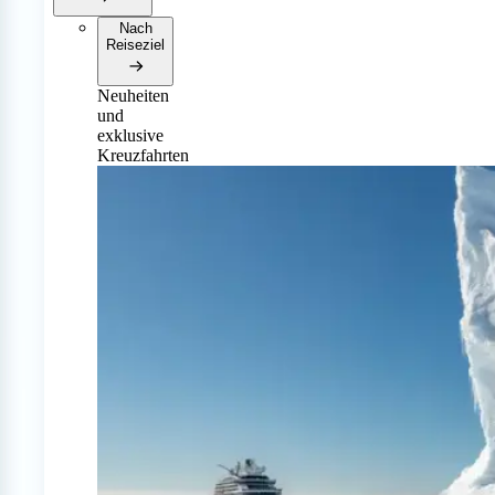
Nach
Reiseziel
Neuheiten
und
exklusive
Kreuzfahrten