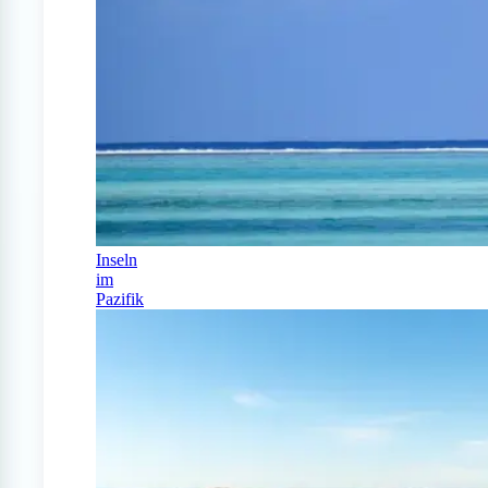
Inseln
im
Pazifik