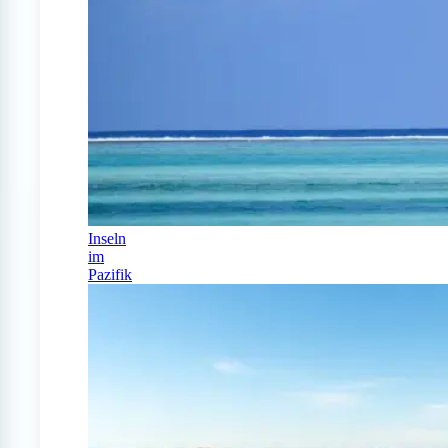
Inseln
im
Pazifik