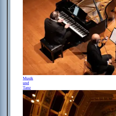
Musik
und
Tanz