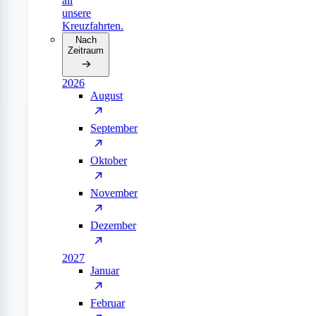
all
unsere
Kreuzfahrten.
Nach
Zeitraum
2026
August
September
Oktober
November
Dezember
2027
Januar
Februar