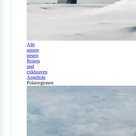
Alle
unsere
neuen
Reisen
und
exklusiven
Angebote
Polarregionen