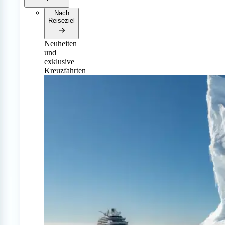
Nach
Reiseziel
Neuheiten
und
exklusive
Kreuzfahrten