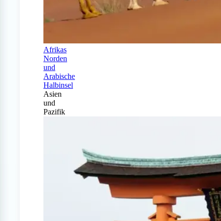
Afrikas
Norden
und
Arabische
Halbinsel
Asien
und
Pazifik