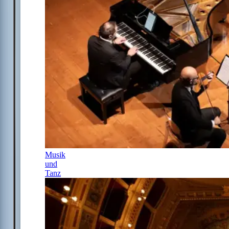
Musik
und
Tanz