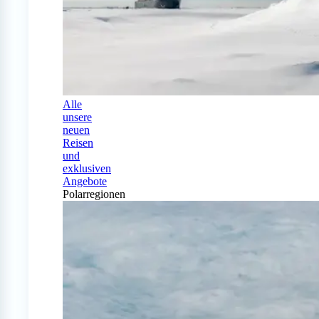
Alle
unsere
neuen
Reisen
und
exklusiven
Angebote
Polarregionen