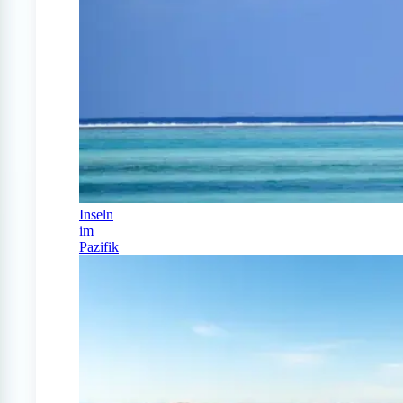
Inseln
im
Pazifik