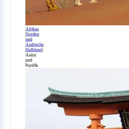
Afrikas
Norden
und
Arabische
Halbinsel
Asien
und
Pazifik