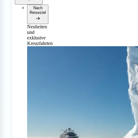
Nach
Reiseziel
Neuheiten
und
exklusive
Kreuzfahrten