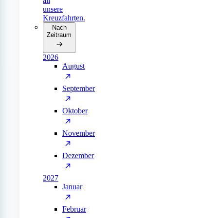
all
unsere
Kreuzfahrten.
Nach
Zeitraum
2026
August
September
Oktober
November
Dezember
2027
Januar
Februar