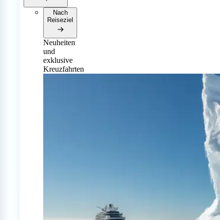
Nach
Reiseziel
Neuheiten
und
exklusive
Kreuzfahrten