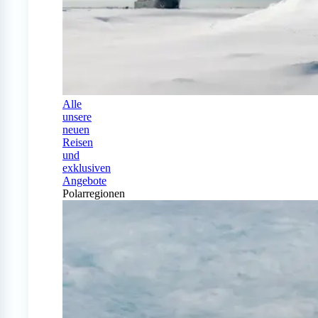
Alle
unsere
neuen
Reisen
und
exklusiven
Angebote
Polarregionen