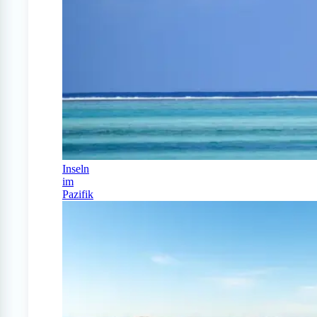
Inseln
im
Pazifik