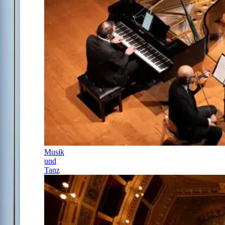
Musik
und
Tanz