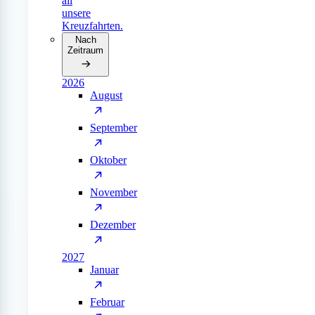
all
unsere
Kreuzfahrten.
Nach
Zeitraum
2026
August
September
Oktober
November
Dezember
2027
Januar
Februar