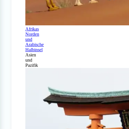
Afrikas
Norden
und
Arabische
Halbinsel
Asien
und
Pazifik