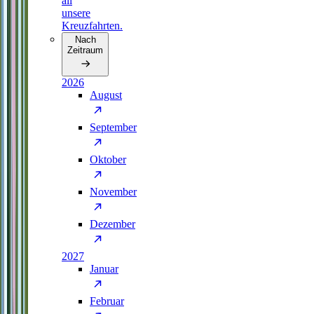
all
unsere
Kreuzfahrten.
Nach
Zeitraum
2026
August
September
Oktober
November
Dezember
2027
Januar
Februar