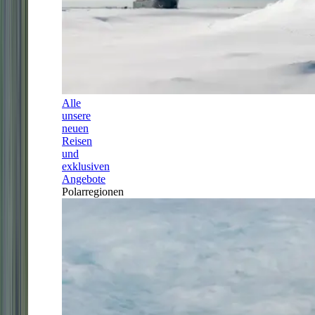
Alle
unsere
neuen
Reisen
und
exklusiven
Angebote
Polarregionen