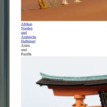
Afrikas
Norden
und
Arabische
Halbinsel
Asien
und
Pazifik