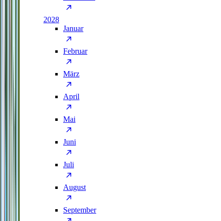
2028
Januar
Februar
März
April
Mai
Juni
Juli
August
September