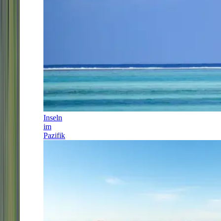
Inseln
im
Pazifik