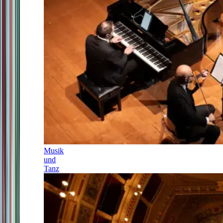
Musik
und
Tanz