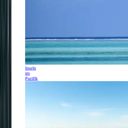
Inseln
im
Pazifik