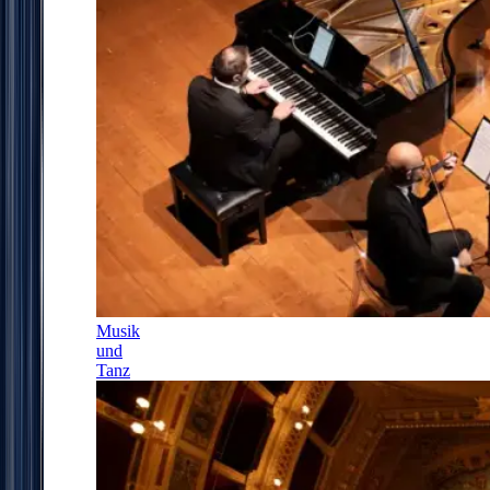
Musik
und
Tanz