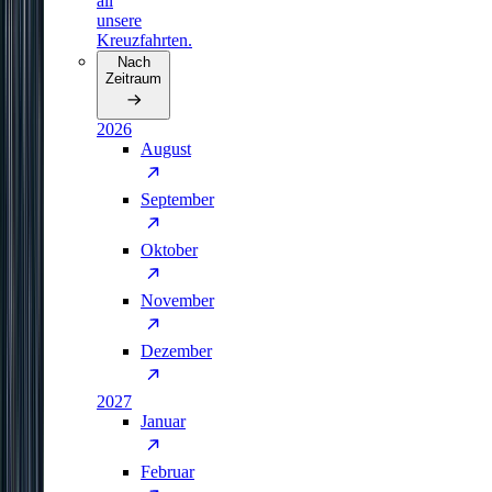
all
unsere
Kreuzfahrten.
Nach
Zeitraum
2026
August
September
Oktober
November
Dezember
2027
Januar
Februar