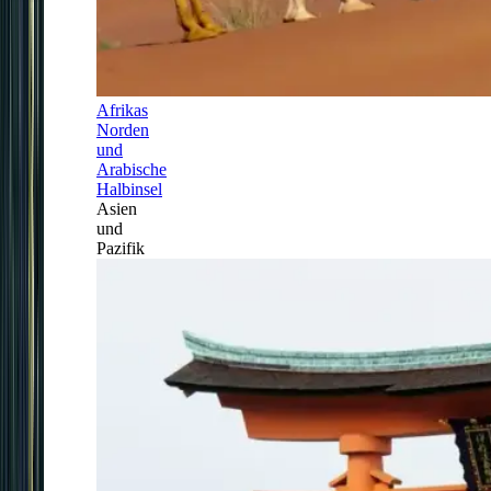
Afrikas
Norden
und
Arabische
Halbinsel
Asien
und
Pazifik