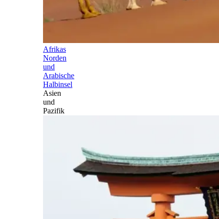
Afrikas
Norden
und
Arabische
Halbinsel
Asien
und
Pazifik