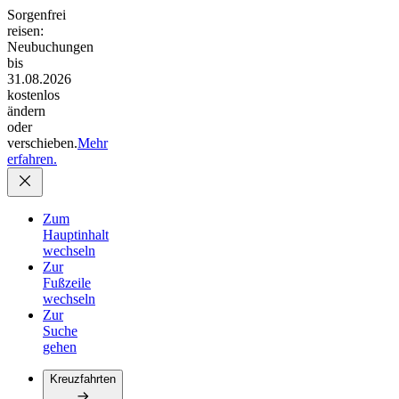
Sorgenfrei
reisen:
Neubuchungen
bis
31.08.2026
kostenlos
ändern
oder
verschieben.
Mehr
erfahren.
Zum
Hauptinhalt
wechseln
Zur
Fußzeile
wechseln
Zur
Suche
gehen
Kreuzfahrten