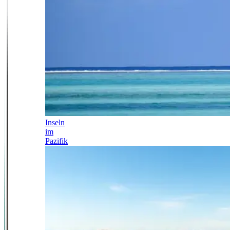
Inseln
im
Pazifik