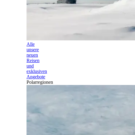
Alle
unsere
neuen
Reisen
und
exklusiven
Angebote
Polarregionen