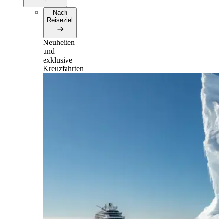
Nach
Reiseziel
Neuheiten
und
exklusive
Kreuzfahrten