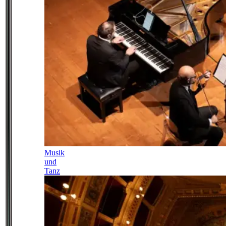
Musik
und
Tanz