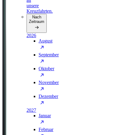
all
unsere
Kreuzfahrten.
Nach
Zeitraum
2026
August
September
Oktober
November
Dezember
2027
Januar
Februar