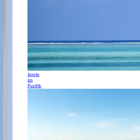
Inseln
im
Pazifik