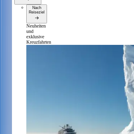
Nach
Reiseziel
Neuheiten
und
exklusive
Kreuzfahrten