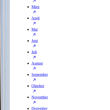
März
April
Mai
Juni
Juli
August
September
Oktober
November
Dezember