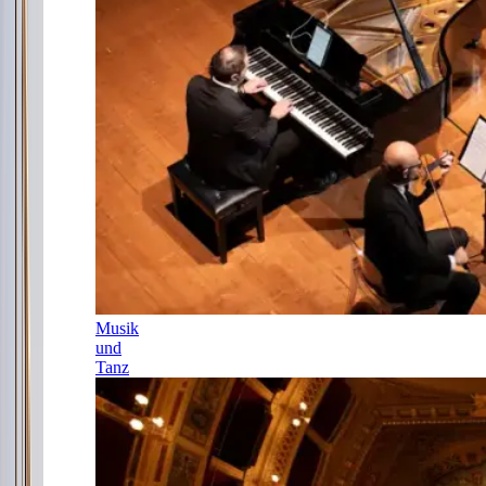
Musik
und
Tanz