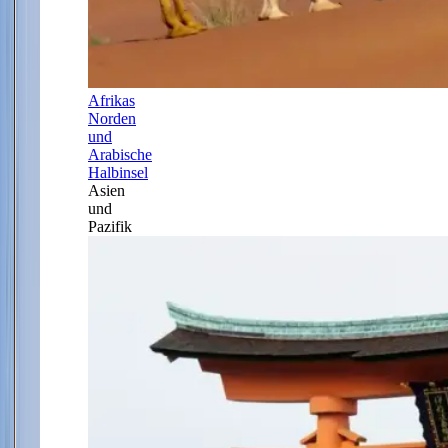
Afrikas
Norden
und
Arabische
Halbinsel
Asien
und
Pazifik