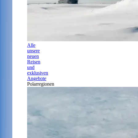
Alle
unsere
neuen
Reisen
und
exklusiven
Angebote
Polarregionen