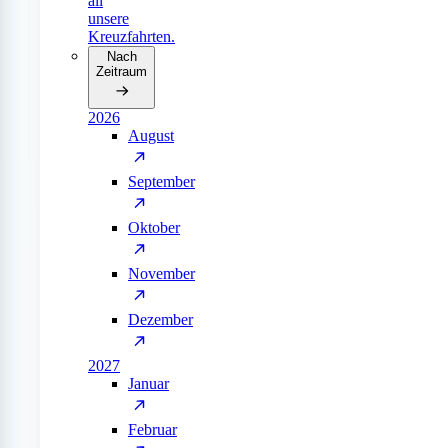
all
unsere
Kreuzfahrten.
Nach
Zeitraum
2026
August
September
Oktober
November
Dezember
2027
Januar
Februar