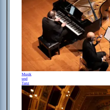
Musik
und
Tanz