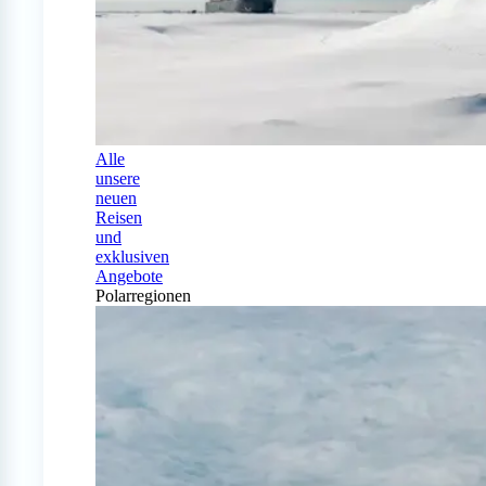
Alle
unsere
neuen
Reisen
und
exklusiven
Angebote
Polarregionen