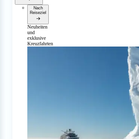
Nach
Reiseziel
Neuheiten
und
exklusive
Kreuzfahrten