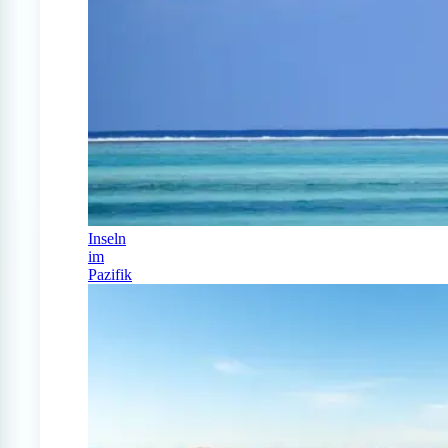
Inseln
im
Pazifik