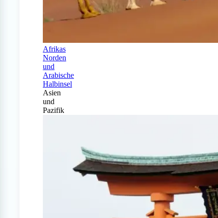
Afrikas
Norden
und
Arabische
Halbinsel
Asien
und
Pazifik