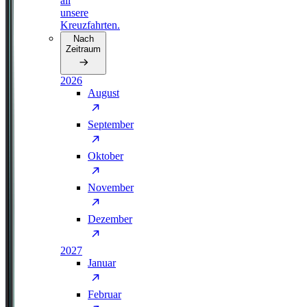
all
unsere
Kreuzfahrten.
Nach
Zeitraum
2026
August
September
Oktober
November
Dezember
2027
Januar
Februar