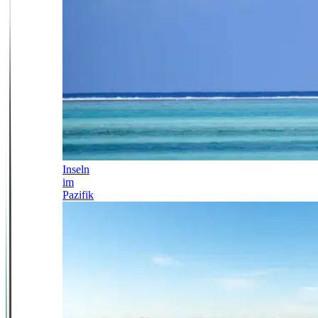
Inseln
im
Pazifik