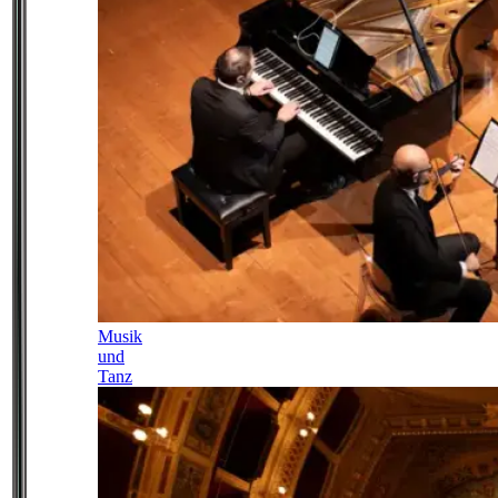
Musik
und
Tanz