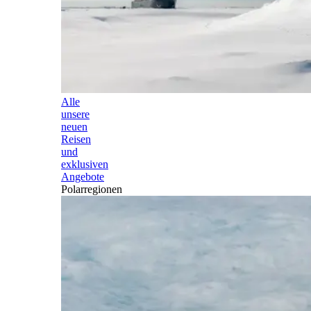
Alle
unsere
neuen
Reisen
und
exklusiven
Angebote
Polarregionen