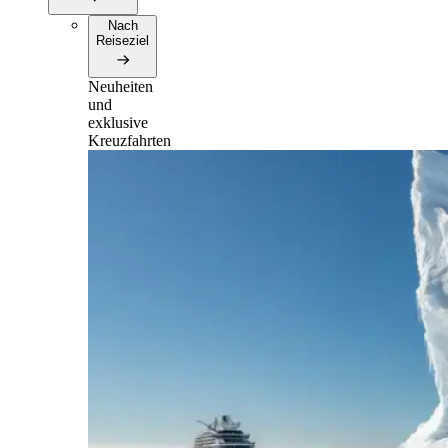
Nach
Reiseziel
Neuheiten
und
exklusive
Kreuzfahrten