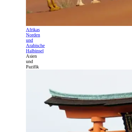
Afrikas
Norden
und
Arabische
Halbinsel
Asien
und
Pazifik