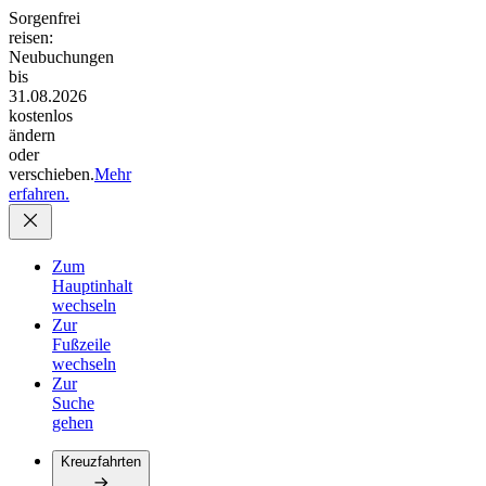
Sorgenfrei
reisen:
Neubuchungen
bis
31.08.2026
kostenlos
ändern
oder
verschieben.
Mehr
erfahren.
Zum
Hauptinhalt
wechseln
Zur
Fußzeile
wechseln
Zur
Suche
gehen
Kreuzfahrten