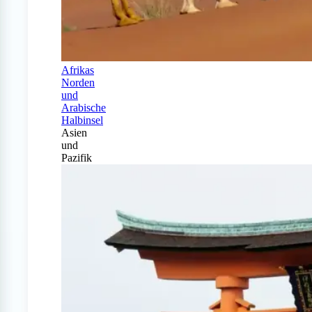
Afrikas
Norden
und
Arabische
Halbinsel
Asien
und
Pazifik