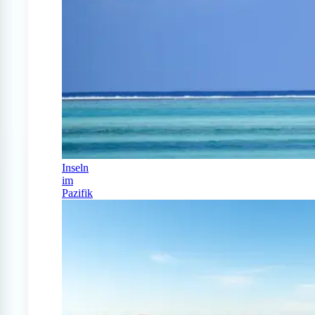
Inseln
im
Pazifik