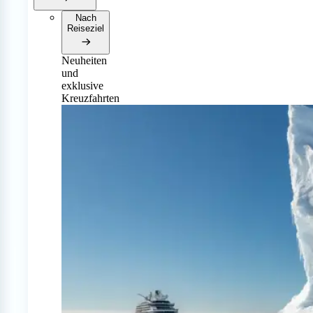
Nach
Reiseziel
Neuheiten
und
exklusive
Kreuzfahrten