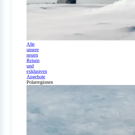
Alle
unsere
neuen
Reisen
und
exklusiven
Angebote
Polarregionen