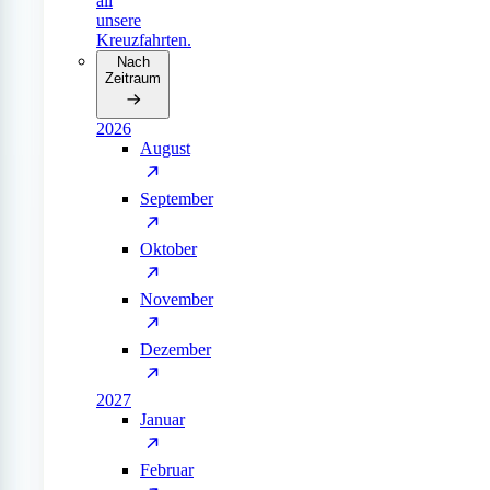
all
unsere
Kreuzfahrten.
Nach
Zeitraum
2026
August
September
Oktober
November
Dezember
2027
Januar
Februar