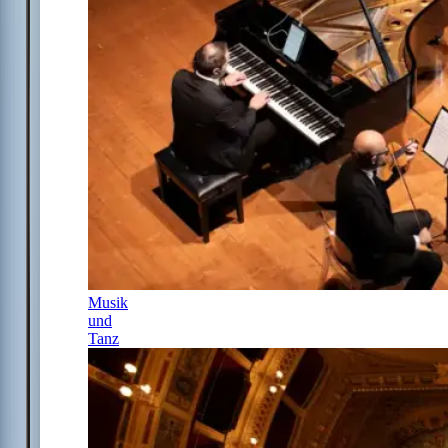
Musik
und
Tanz