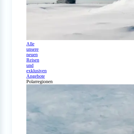
Alle
unsere
neuen
Reisen
und
exklusiven
Angebote
Polarregionen