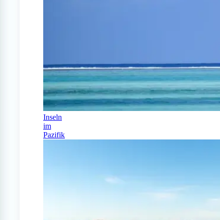
Inseln
im
Pazifik