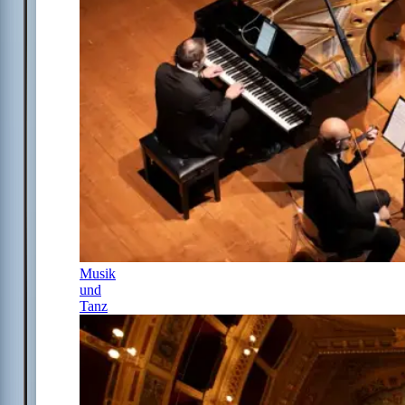
Musik
und
Tanz