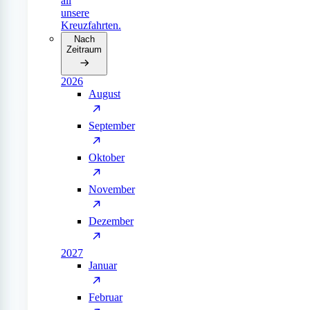
all
unsere
Kreuzfahrten.
Nach
Zeitraum
2026
August
September
Oktober
November
Dezember
2027
Januar
Februar