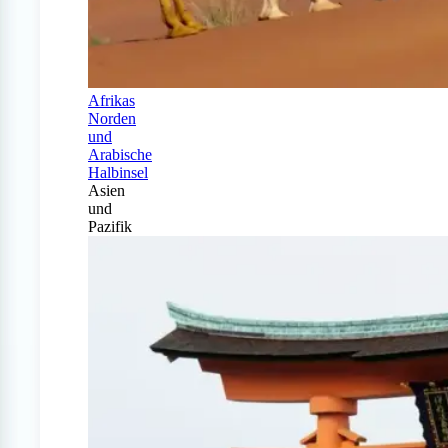
Afrikas
Norden
und
Arabische
Halbinsel
Asien
und
Pazifik