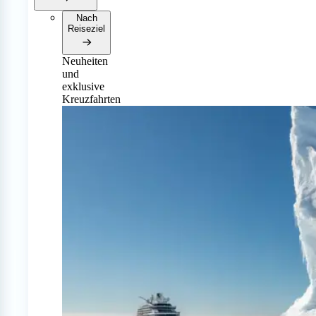
Nach
Reiseziel
Neuheiten
und
exklusive
Kreuzfahrten