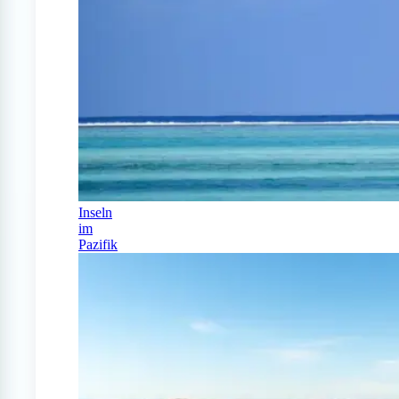
Inseln
im
Pazifik