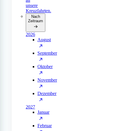
all
unsere
Kreuzfahrten.
Nach
Zeitraum
2026
August
September
Oktober
November
Dezember
2027
Januar
Februar