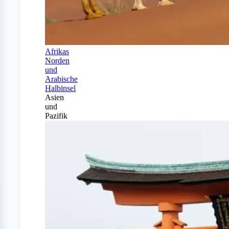
Afrikas
Norden
und
Arabische
Halbinsel
Asien
und
Pazifik