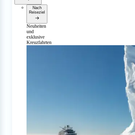
Nach
Reiseziel
Neuheiten
und
exklusive
Kreuzfahrten