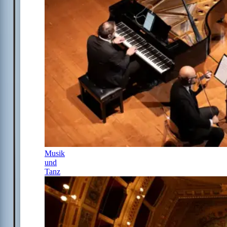
Musik
und
Tanz