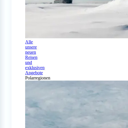
Alle
unsere
neuen
Reisen
und
exklusiven
Angebote
Polarregionen