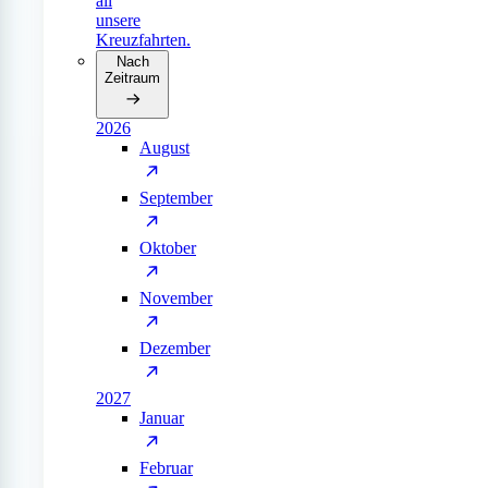
all
unsere
Kreuzfahrten.
Nach
Zeitraum
2026
August
September
Oktober
November
Dezember
2027
Januar
Februar