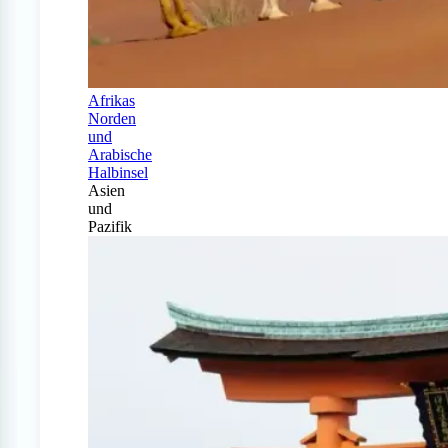
Afrikas
Norden
und
Arabische
Halbinsel
Asien
und
Pazifik