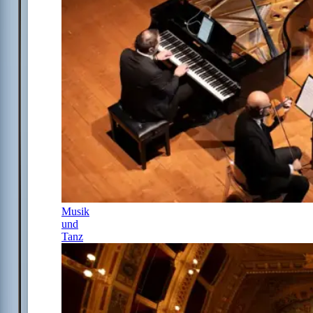
Musik
und
Tanz