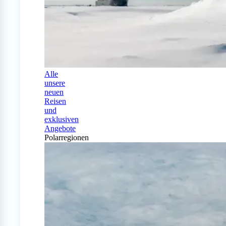
Alle
unsere
neuen
Reisen
und
exklusiven
Angebote
Polarregionen