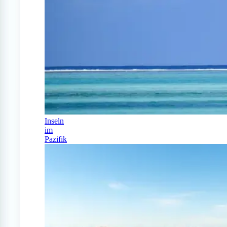
Inseln
im
Pazifik