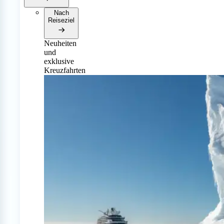
Nach
Reiseziel
Neuheiten
und
exklusive
Kreuzfahrten