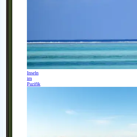
Inseln
im
Pazifik