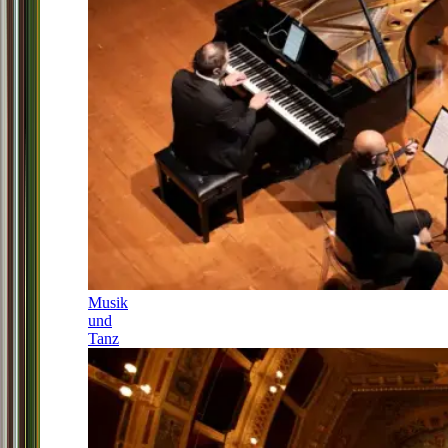
Musik
und
Tanz