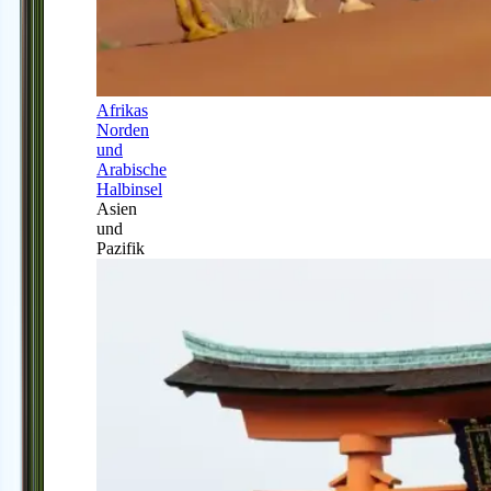
Afrikas
Norden
und
Arabische
Halbinsel
Asien
und
Pazifik