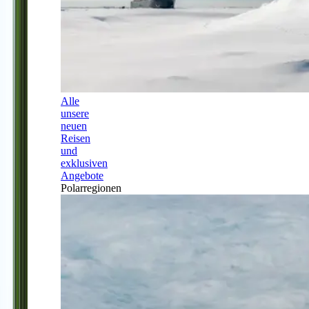
Alle
unsere
neuen
Reisen
und
exklusiven
Angebote
Polarregionen