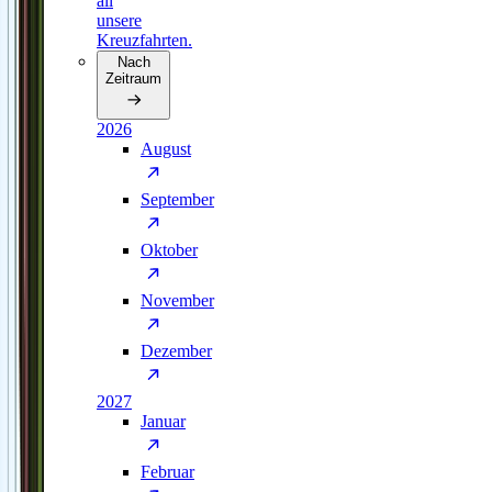
all
unsere
Kreuzfahrten.
Nach
Zeitraum
2026
August
September
Oktober
November
Dezember
2027
Januar
Februar