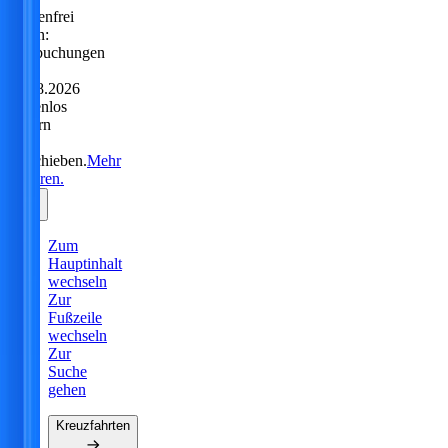
Sorgenfrei
reisen:
Neubuchungen
bis
31.08.2026
kostenlos
ändern
oder
verschieben.
Mehr
erfahren.
Zum
Hauptinhalt
wechseln
Zur
Fußzeile
wechseln
Zur
Suche
gehen
Kreuzfahrten