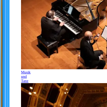
Musik
und
Tanz