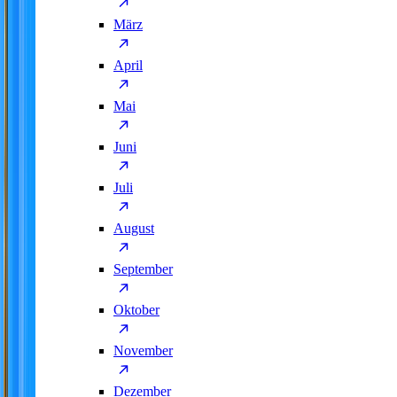
März
April
Mai
Juni
Juli
August
September
Oktober
November
Dezember