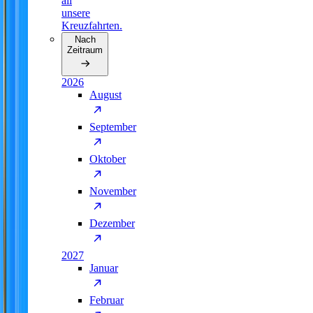
all
unsere
Kreuzfahrten.
Nach
Zeitraum
2026
August
September
Oktober
November
Dezember
2027
Januar
Februar