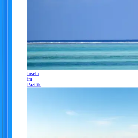
Inseln
im
Pazifik