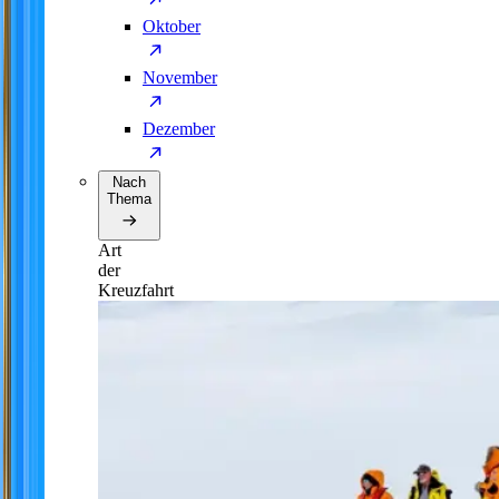
Oktober
November
Dezember
Nach
Thema
Art
der
Kreuzfahrt