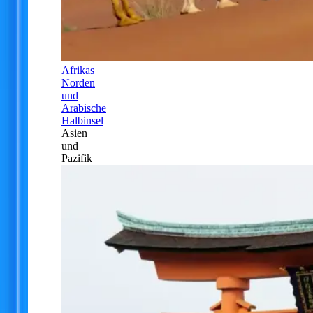
Afrikas
Norden
und
Arabische
Halbinsel
Asien
und
Pazifik