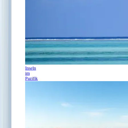
Inseln
im
Pazifik