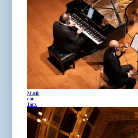
Musik
und
Tanz