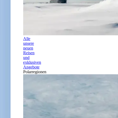
Alle
unsere
neuen
Reisen
und
exklusiven
Angebote
Polarregionen