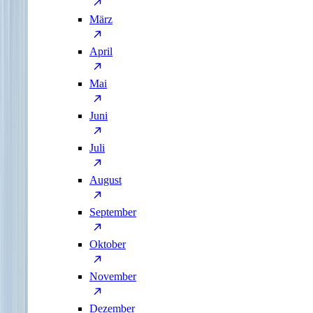
März
April
Mai
Juni
Juli
August
September
Oktober
November
Dezember