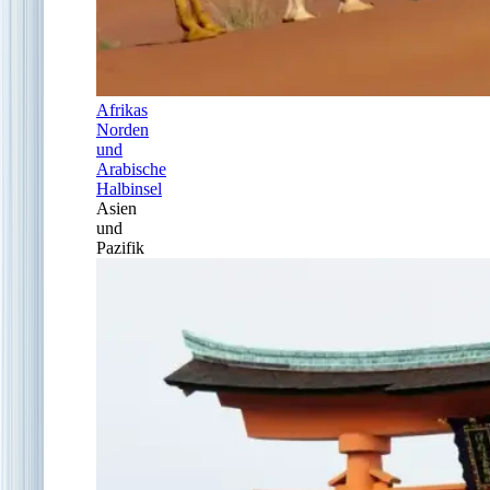
Afrikas
Norden
und
Arabische
Halbinsel
Asien
und
Pazifik