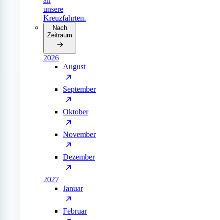
all
unsere
Kreuzfahrten.
Nach
Zeitraum
2026
August
September
Oktober
November
Dezember
2027
Januar
Februar