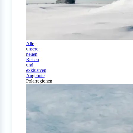
Alle
unsere
neuen
Reisen
und
exklusiven
Angebote
Polarregionen