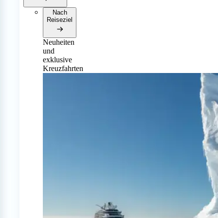
Nach
Reiseziel
Neuheiten
und
exklusive
Kreuzfahrten