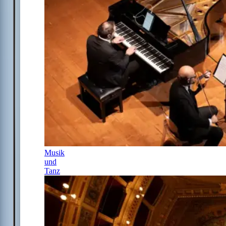
Musik
und
Tanz