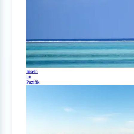
Inseln
im
Pazifik