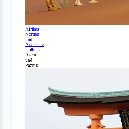
Afrikas
Norden
und
Arabische
Halbinsel
Asien
und
Pazifik