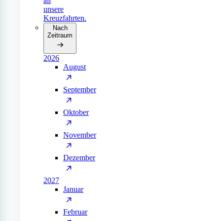
all
unsere
Kreuzfahrten.
Nach
Zeitraum
2026
August
September
Oktober
November
Dezember
2027
Januar
Februar