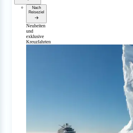
Nach
Reiseziel
Neuheiten
und
exklusive
Kreuzfahrten