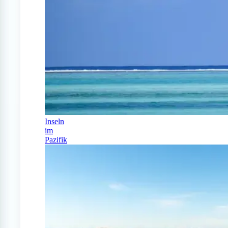
Inseln
im
Pazifik