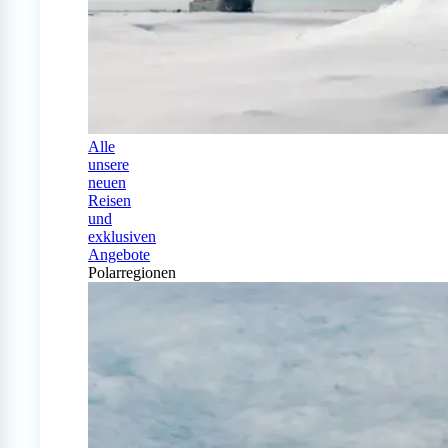
Alle
unsere
neuen
Reisen
und
exklusiven
Angebote
Polarregionen