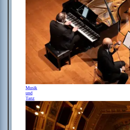
Musik
und
Tanz