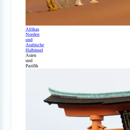
Afrikas
Norden
und
Arabische
Halbinsel
Asien
und
Pazifik