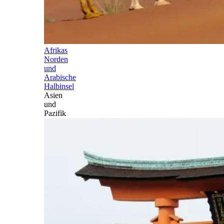
Afrikas
Norden
und
Arabische
Halbinsel
Asien
und
Pazifik