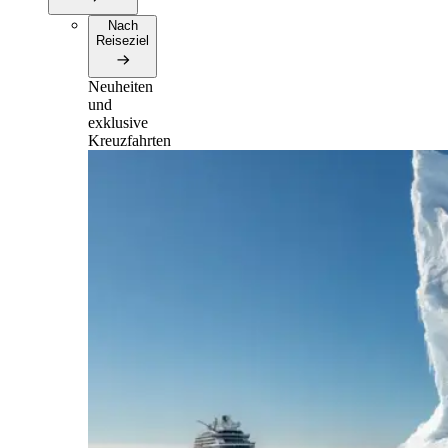
Nach
Reiseziel
Neuheiten
und
exklusive
Kreuzfahrten