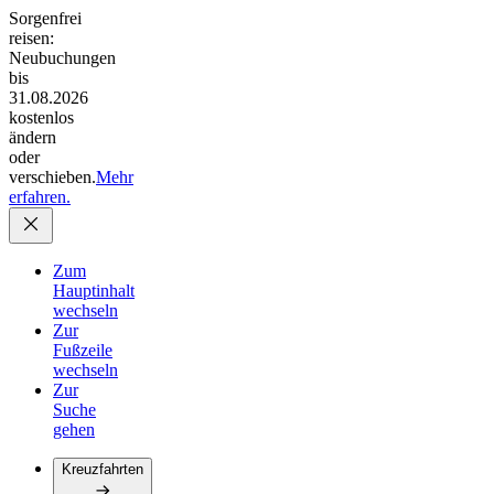
Sorgenfrei
reisen:
Neubuchungen
bis
31.08.2026
kostenlos
ändern
oder
verschieben.
Mehr
erfahren.
Zum
Hauptinhalt
wechseln
Zur
Fußzeile
wechseln
Zur
Suche
gehen
Kreuzfahrten