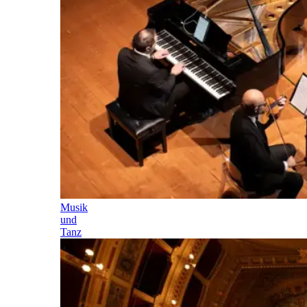
Musik
und
Tanz