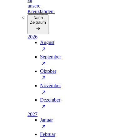
all
unsere
Kreuzfahrten.
Nach
Zeitraum
2026
August
September
Oktober
November
Dezember
2027
Januar
Februar