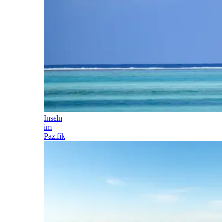
Inseln
im
Pazifik