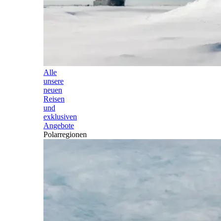
Alle
unsere
neuen
Reisen
und
exklusiven
Angebote
Polarregionen