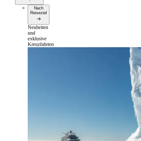
Nach
Reiseziel
Neuheiten
und
exklusive
Kreuzfahrten