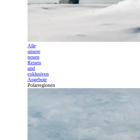
Alle
unsere
neuen
Reisen
und
exklusiven
Angebote
Polarregionen