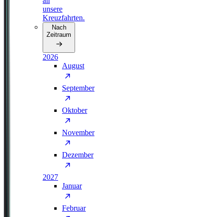
all
unsere
Kreuzfahrten.
Nach
Zeitraum
2026
August
September
Oktober
November
Dezember
2027
Januar
Februar