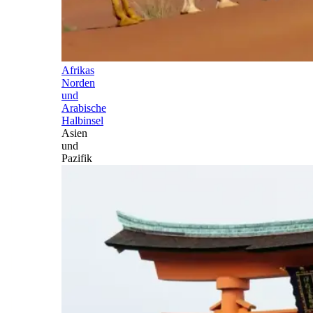
Afrikas
Norden
und
Arabische
Halbinsel
Asien
und
Pazifik