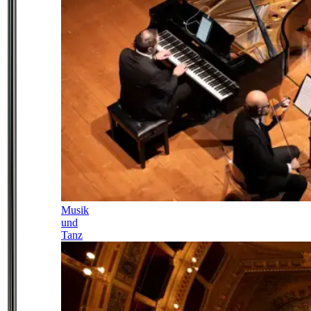
Musik
und
Tanz