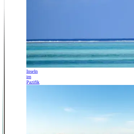
Inseln
im
Pazifik