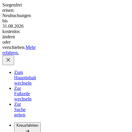
Sorgenfrei
reisen:
Neubuchungen
bis
31.08.2026
kostenlos
ändern
oder
verschieben.
Mehr
erfahren.
Zum
Hauptinhalt
wechseln
Zur
Fußzeile
wechseln
Zur
Suche
gehen
Kreuzfahrten