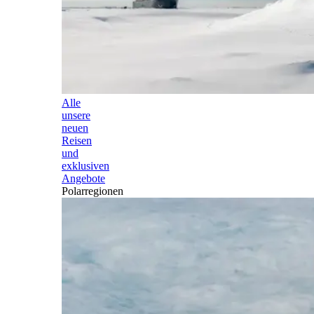
Alle
unsere
neuen
Reisen
und
exklusiven
Angebote
Polarregionen