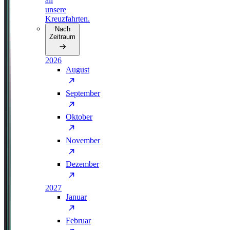
all
unsere
Kreuzfahrten.
Nach
Zeitraum
2026
August
September
Oktober
November
Dezember
2027
Januar
Februar