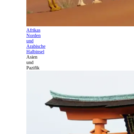
Afrikas
Norden
und
Arabische
Halbinsel
Asien
und
Pazifik