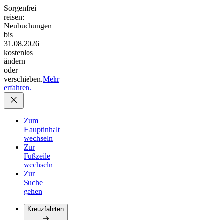
Sorgenfrei
reisen:
Neubuchungen
bis
31.08.2026
kostenlos
ändern
oder
verschieben.
Mehr
erfahren.
Zum
Hauptinhalt
wechseln
Zur
Fußzeile
wechseln
Zur
Suche
gehen
Kreuzfahrten