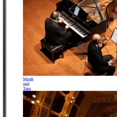
Musik
und
Tanz