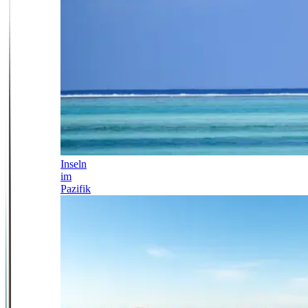
Inseln
im
Pazifik