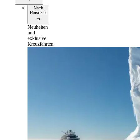
Nach
Reiseziel
Neuheiten
und
exklusive
Kreuzfahrten