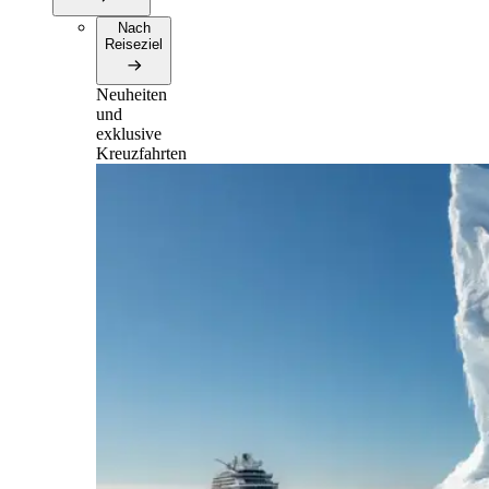
Nach
Reiseziel
Neuheiten
und
exklusive
Kreuzfahrten