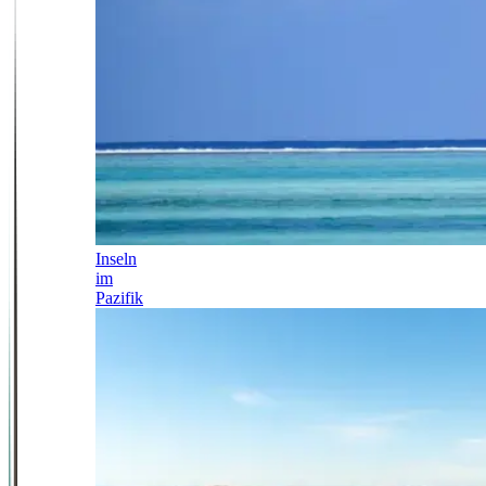
Inseln
im
Pazifik