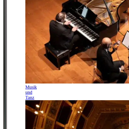
Musik
und
Tanz