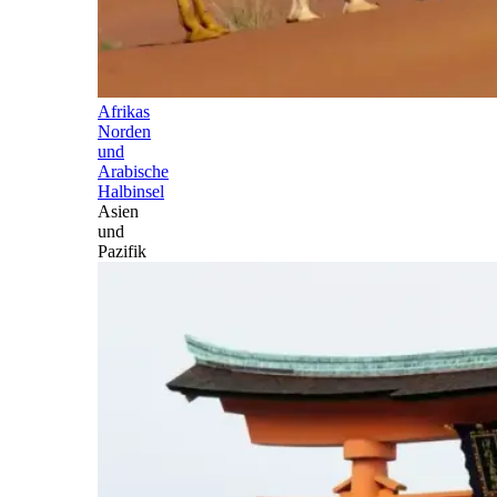
Afrikas
Norden
und
Arabische
Halbinsel
Asien
und
Pazifik