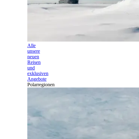
Alle
unsere
neuen
Reisen
und
exklusiven
Angebote
Polarregionen