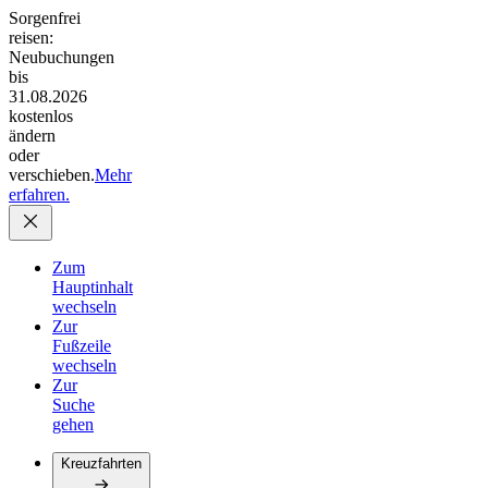
Sorgenfrei
reisen:
Neubuchungen
bis
31.08.2026
kostenlos
ändern
oder
verschieben.
Mehr
erfahren.
Zum
Hauptinhalt
wechseln
Zur
Fußzeile
wechseln
Zur
Suche
gehen
Kreuzfahrten