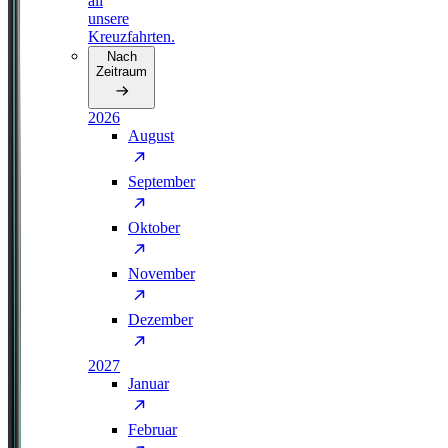
all
unsere
Kreuzfahrten.
Nach
Zeitraum
2026
August
September
Oktober
November
Dezember
2027
Januar
Februar