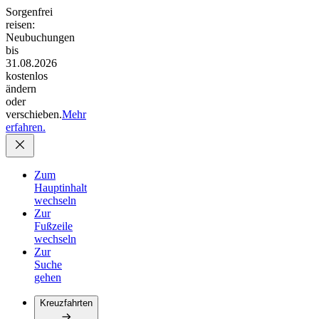
Sorgenfrei
reisen:
Neubuchungen
bis
31.08.2026
kostenlos
ändern
oder
verschieben.
Mehr
erfahren.
Zum
Hauptinhalt
wechseln
Zur
Fußzeile
wechseln
Zur
Suche
gehen
Kreuzfahrten