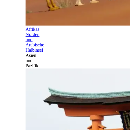
Afrikas
Norden
und
Arabische
Halbinsel
Asien
und
Pazifik