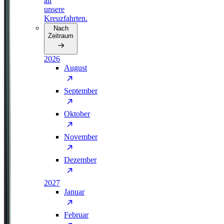
all
unsere
Kreuzfahrten.
Nach
Zeitraum
2026
August
September
Oktober
November
Dezember
2027
Januar
Februar