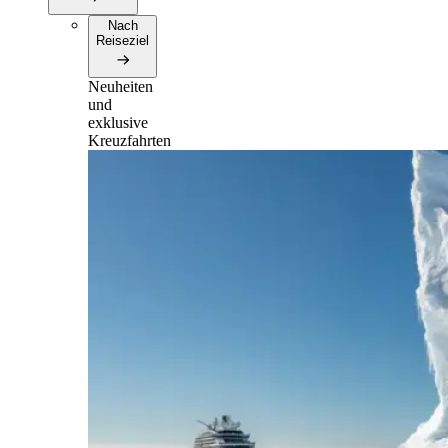
Nach
Reiseziel
Neuheiten
und
exklusive
Kreuzfahrten