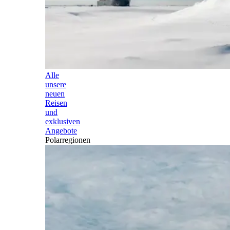
Alle
unsere
neuen
Reisen
und
exklusiven
Angebote
Polarregionen