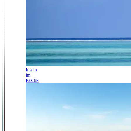
Inseln
im
Pazifik