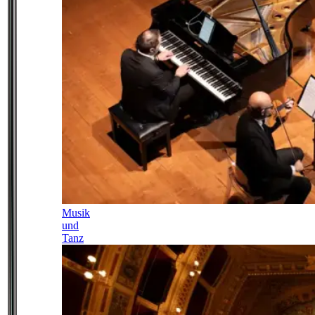
Musik
und
Tanz