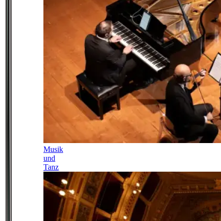
Musik
und
Tanz