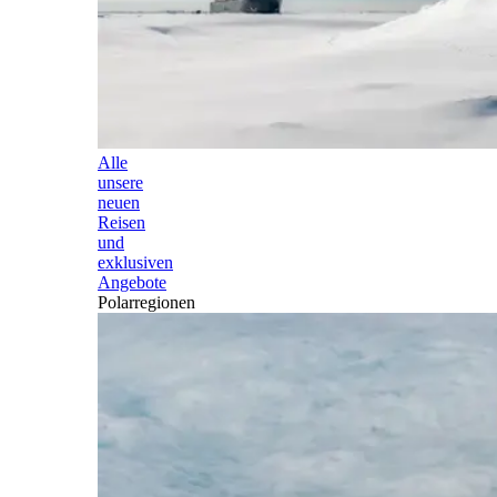
Alle
unsere
neuen
Reisen
und
exklusiven
Angebote
Polarregionen