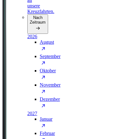
all
unsere
Kreuzfahrten.
Nach
Zeitraum
2026
August
September
Oktober
November
Dezember
2027
Januar
Februar