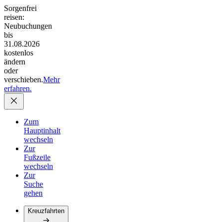
Sorgenfrei
reisen:
Neubuchungen
bis
31.08.2026
kostenlos
ändern
oder
verschieben.
Mehr
erfahren.
Zum
Hauptinhalt
wechseln
Zur
Fußzeile
wechseln
Zur
Suche
gehen
Kreuzfahrten