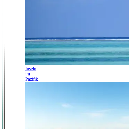
Inseln
im
Pazifik