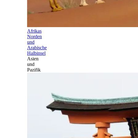
Afrikas
Norden
und
Arabische
Halbinsel
Asien
und
Pazifik