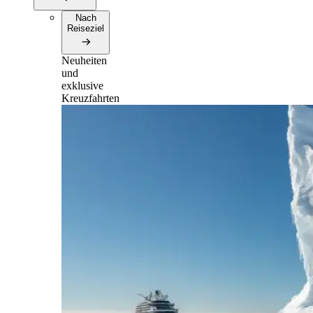
Nach
Reiseziel
Neuheiten
und
exklusive
Kreuzfahrten