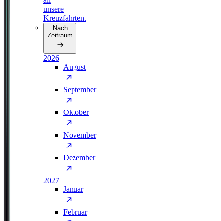
all
unsere
Kreuzfahrten.
Nach
Zeitraum
2026
August
September
Oktober
November
Dezember
2027
Januar
Februar