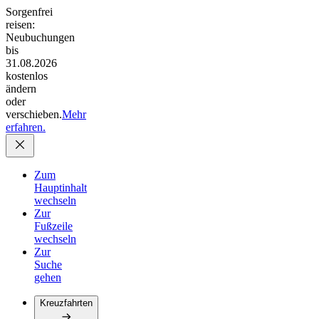
Sorgenfrei
reisen:
Neubuchungen
bis
31.08.2026
kostenlos
ändern
oder
verschieben.
Mehr
erfahren.
Zum
Hauptinhalt
wechseln
Zur
Fußzeile
wechseln
Zur
Suche
gehen
Kreuzfahrten