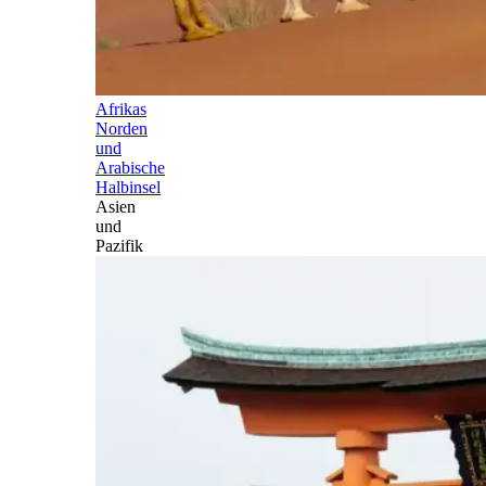
Afrikas
Norden
und
Arabische
Halbinsel
Asien
und
Pazifik