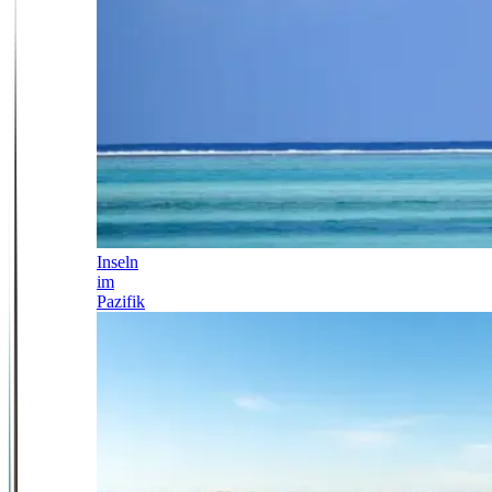
Inseln
im
Pazifik