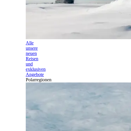
Alle
unsere
neuen
Reisen
und
exklusiven
Angebote
Polarregionen