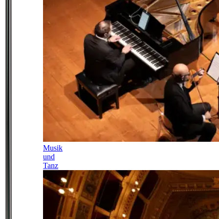
Musik
und
Tanz