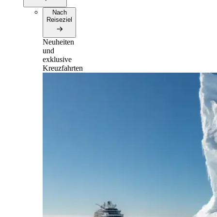
Nach
Reiseziel
Neuheiten
und
exklusive
Kreuzfahrten