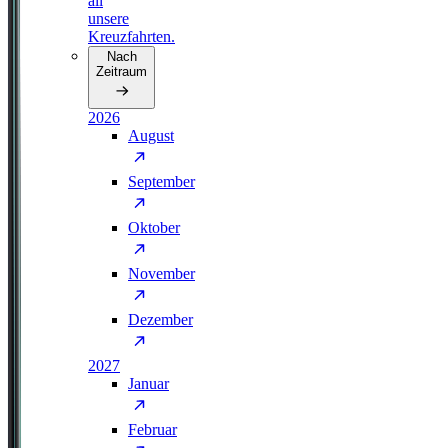
all
unsere
Kreuzfahrten.
Nach
Zeitraum
2026
August
September
Oktober
November
Dezember
2027
Januar
Februar