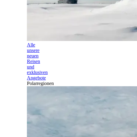
Alle
unsere
neuen
Reisen
und
exklusiven
Angebote
Polarregionen