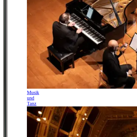
Musik
und
Tanz