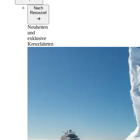
Nach
Reiseziel
Neuheiten
und
exklusive
Kreuzfahrten