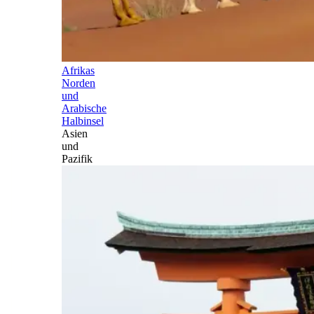
Afrikas
Norden
und
Arabische
Halbinsel
Asien
und
Pazifik