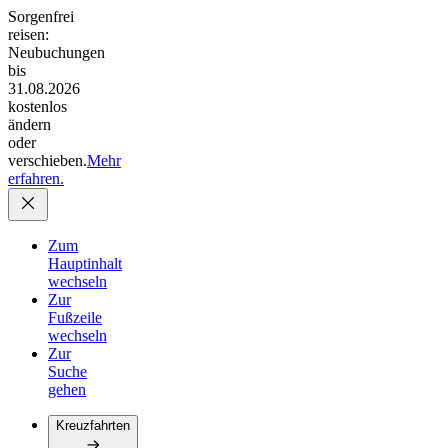
Sorgenfrei
reisen:
Neubuchungen
bis
31.08.2026
kostenlos
ändern
oder
verschieben.
Mehr
erfahren.
Zum
Hauptinhalt
wechseln
Zur
Fußzeile
wechseln
Zur
Suche
gehen
Kreuzfahrten