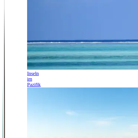
Inseln
im
Pazifik