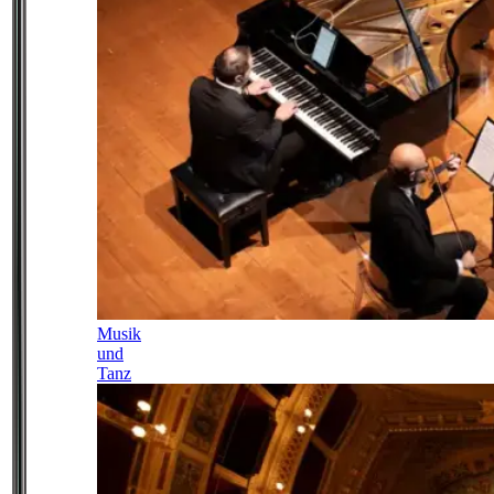
Musik
und
Tanz