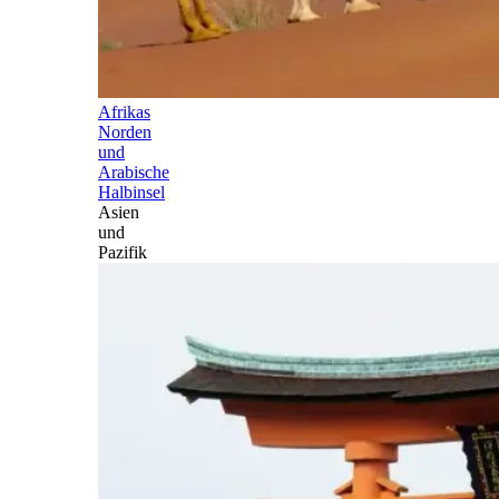
Afrikas
Norden
und
Arabische
Halbinsel
Asien
und
Pazifik