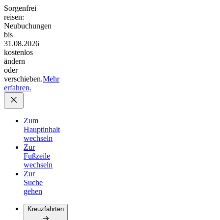
Sorgenfrei
reisen:
Neubuchungen
bis
31.08.2026
kostenlos
ändern
oder
verschieben.
Mehr
erfahren.
Zum
Hauptinhalt
wechseln
Zur
Fußzeile
wechseln
Zur
Suche
gehen
Kreuzfahrten