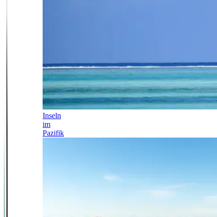
Inseln
im
Pazifik