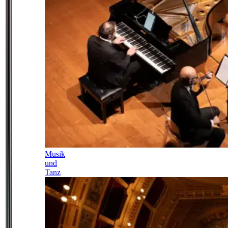
Musik
und
Tanz