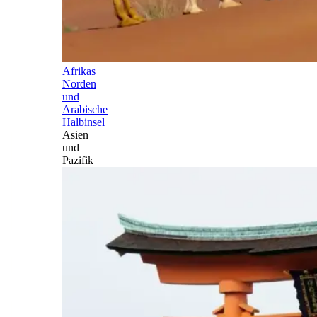
Afrikas
Norden
und
Arabische
Halbinsel
Asien
und
Pazifik