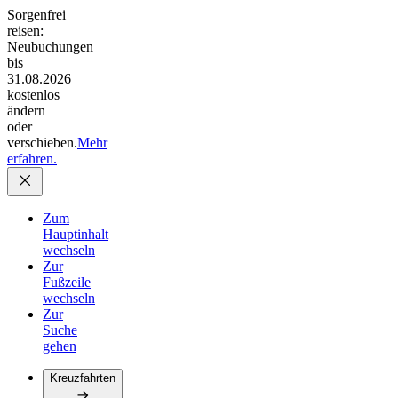
Sorgenfrei
reisen:
Neubuchungen
bis
31.08.2026
kostenlos
ändern
oder
verschieben.
Mehr
erfahren.
Zum
Hauptinhalt
wechseln
Zur
Fußzeile
wechseln
Zur
Suche
gehen
Kreuzfahrten