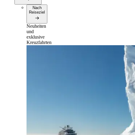
Nach
Reiseziel
Neuheiten
und
exklusive
Kreuzfahrten