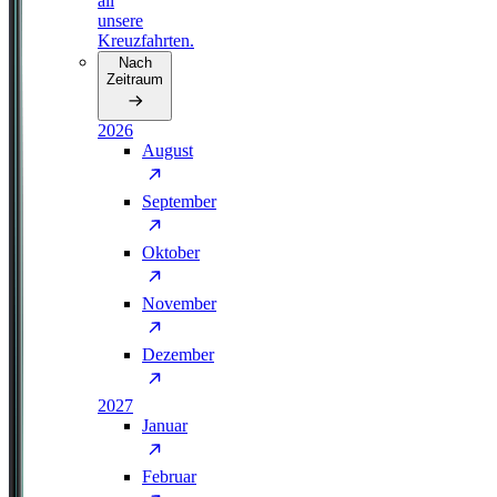
all
unsere
Kreuzfahrten.
Nach
Zeitraum
2026
August
September
Oktober
November
Dezember
2027
Januar
Februar