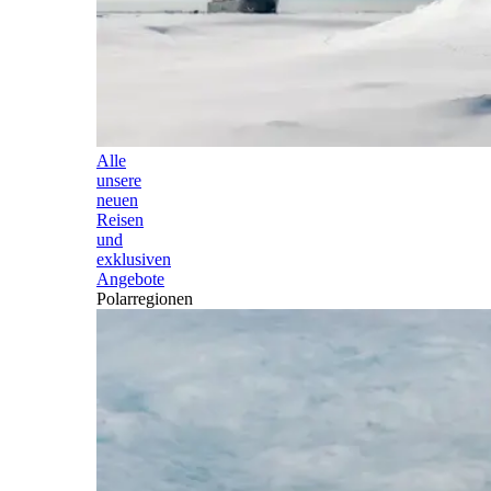
Alle
unsere
neuen
Reisen
und
exklusiven
Angebote
Polarregionen