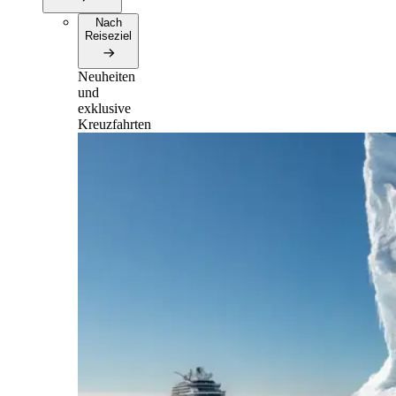
Nach
Reiseziel
Neuheiten
und
exklusive
Kreuzfahrten