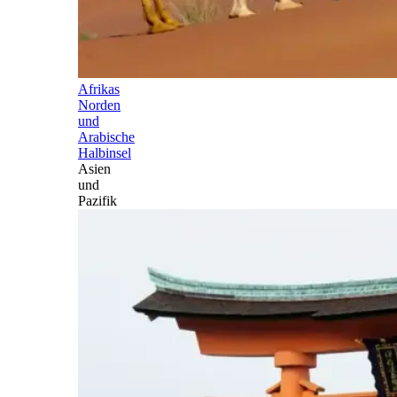
Afrikas
Norden
und
Arabische
Halbinsel
Asien
und
Pazifik