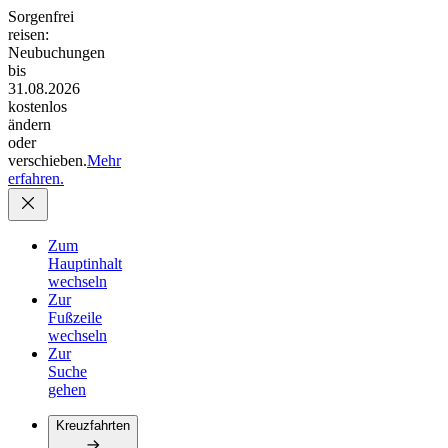
Sorgenfrei
reisen:
Neubuchungen
bis
31.08.2026
kostenlos
ändern
oder
verschieben.
Mehr
erfahren.
Zum
Hauptinhalt
wechseln
Zur
Fußzeile
wechseln
Zur
Suche
gehen
Kreuzfahrten