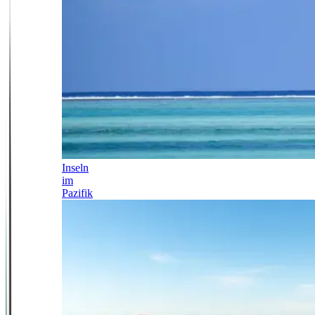
Inseln
im
Pazifik