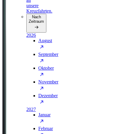
all
unsere
Kreuzfahrten.
Nach
Zeitraum
2026
August
September
Oktober
November
Dezember
2027
Januar
Februar