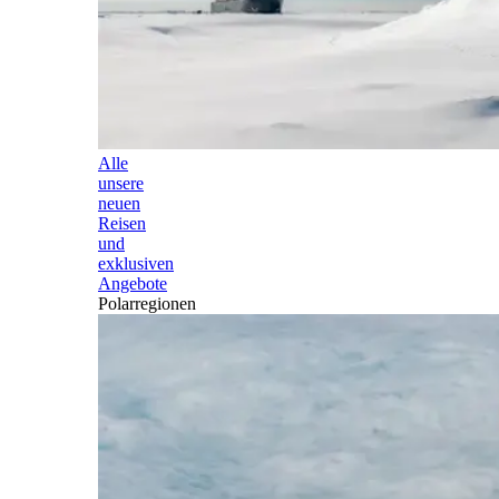
Alle
unsere
neuen
Reisen
und
exklusiven
Angebote
Polarregionen