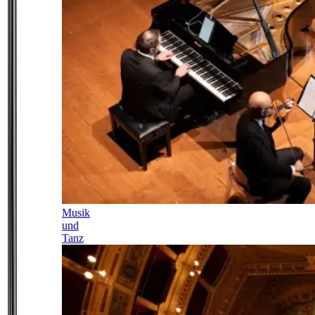
Musik
und
Tanz