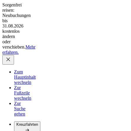
Sorgenfrei
reisen:
Neubuchungen
bis
31.08.2026
kostenlos
ändern
oder
verschieben.
Mehr
erfahren.
Zum
Hauptinhalt
wechseln
Zur
Fußzeile
wechseln
Zur
Suche
gehen
Kreuzfahrten