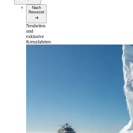
Nach
Reiseziel
Neuheiten
und
exklusive
Kreuzfahrten