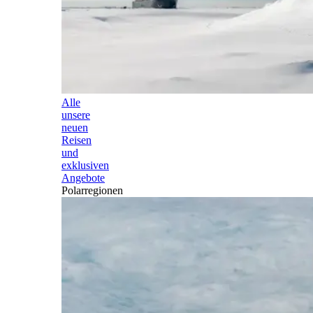
Alle
unsere
neuen
Reisen
und
exklusiven
Angebote
Polarregionen