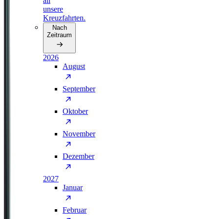
all
unsere
Kreuzfahrten.
Nach
Zeitraum
2026
August
September
Oktober
November
Dezember
2027
Januar
Februar