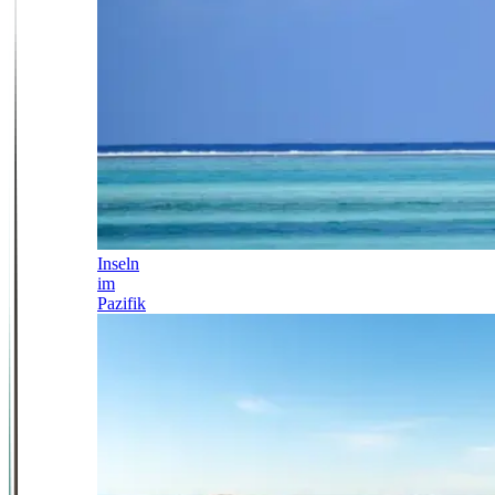
Inseln
im
Pazifik