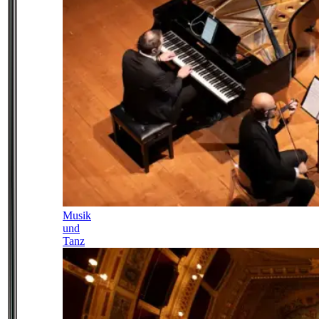
Musik
und
Tanz