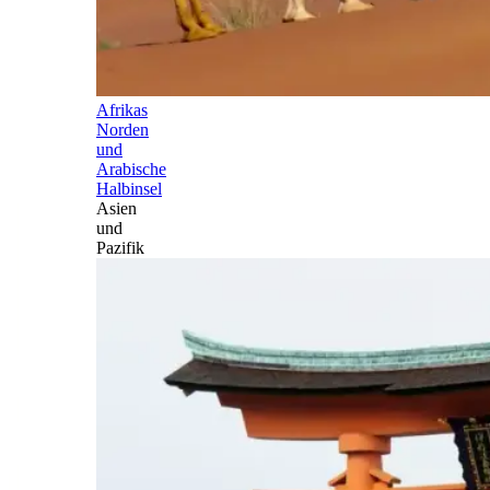
Afrikas
Norden
und
Arabische
Halbinsel
Asien
und
Pazifik