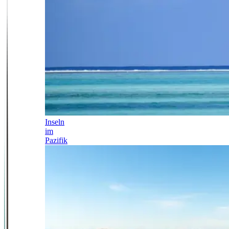
Inseln
im
Pazifik