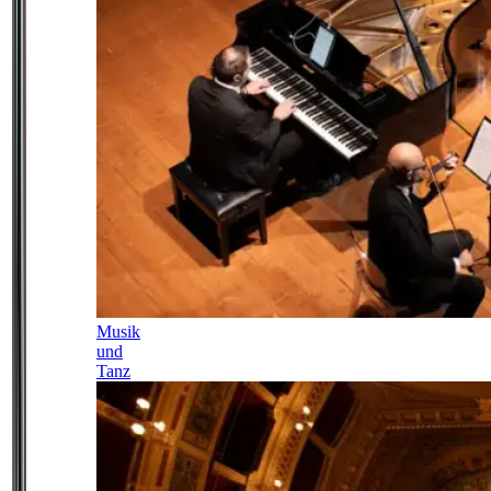
Musik
und
Tanz