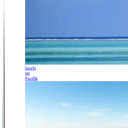
Inseln
im
Pazifik