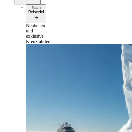
Nach
Reiseziel
Neuheiten
und
exklusive
Kreuzfahrten