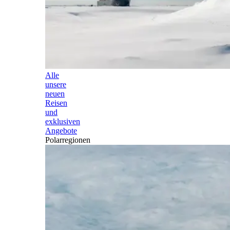
Alle
unsere
neuen
Reisen
und
exklusiven
Angebote
Polarregionen