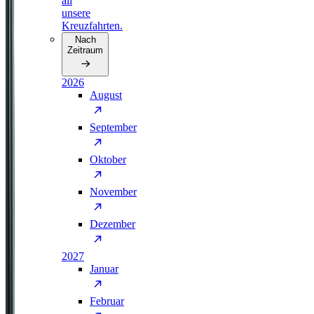
all
unsere
Kreuzfahrten.
Nach
Zeitraum
2026
August
September
Oktober
November
Dezember
2027
Januar
Februar