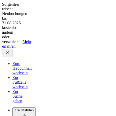
Sorgenfrei
reisen:
Neubuchungen
bis
31.08.2026
kostenlos
ändern
oder
verschieben.
Mehr
erfahren.
Zum
Hauptinhalt
wechseln
Zur
Fußzeile
wechseln
Zur
Suche
gehen
Kreuzfahrten