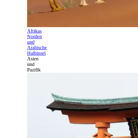
Afrikas
Norden
und
Arabische
Halbinsel
Asien
und
Pazifik