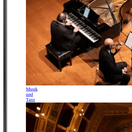
Musik
und
Tanz