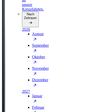
all
unsere
Kreuzfahrten.
Nach
Zeitraum
2026
August
September
Oktober
November
Dezember
2027
Januar
Februar