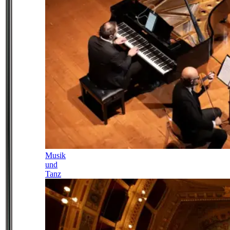
Musik
und
Tanz