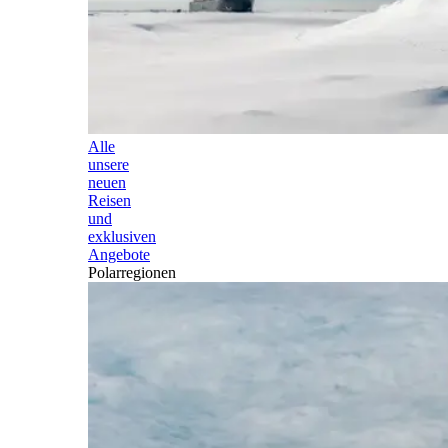
Alle
unsere
neuen
Reisen
und
exklusiven
Angebote
Polarregionen