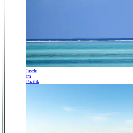
Inseln
im
Pazifik