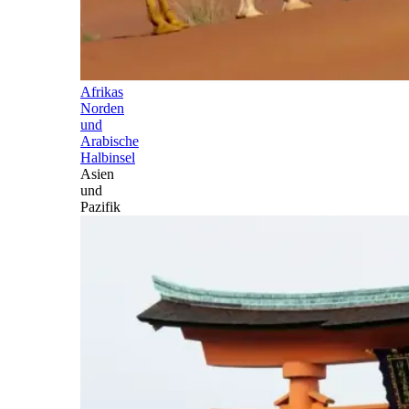
Afrikas
Norden
und
Arabische
Halbinsel
Asien
und
Pazifik