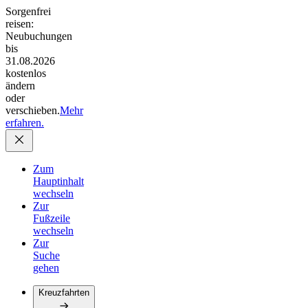
Sorgenfrei
reisen:
Neubuchungen
bis
31.08.2026
kostenlos
ändern
oder
verschieben.
Mehr
erfahren.
Zum
Hauptinhalt
wechseln
Zur
Fußzeile
wechseln
Zur
Suche
gehen
Kreuzfahrten