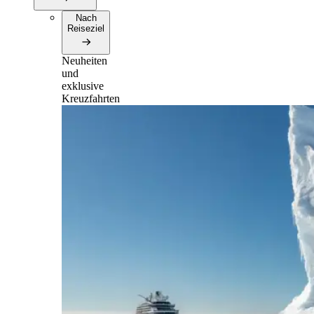
Nach
Reiseziel
Neuheiten
und
exklusive
Kreuzfahrten