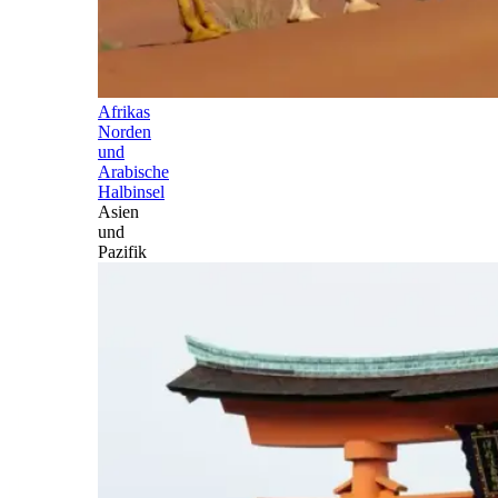
Afrikas
Norden
und
Arabische
Halbinsel
Asien
und
Pazifik