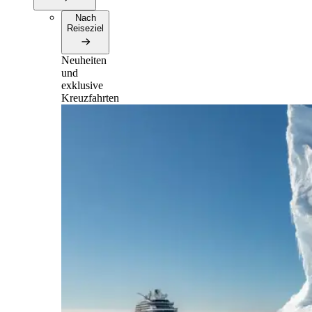
Nach
Reiseziel
Neuheiten
und
exklusive
Kreuzfahrten