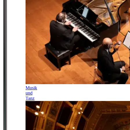
Musik
und
Tanz