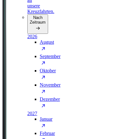
all
unsere
Kreuzfahrten.
Nach
Zeitraum
2026
August
September
Oktober
November
Dezember
2027
Januar
Februar