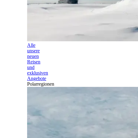
Alle
unsere
neuen
Reisen
und
exklusiven
Angebote
Polarregionen