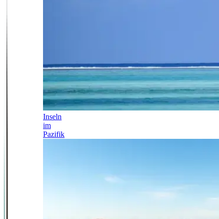
Inseln
im
Pazifik