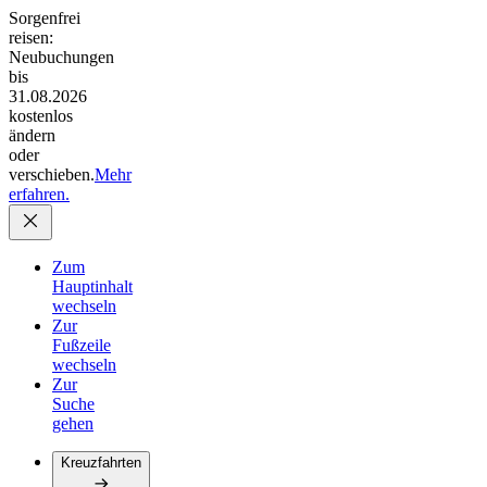
Sorgenfrei
reisen:
Neubuchungen
bis
31.08.2026
kostenlos
ändern
oder
verschieben.
Mehr
erfahren.
Zum
Hauptinhalt
wechseln
Zur
Fußzeile
wechseln
Zur
Suche
gehen
Kreuzfahrten