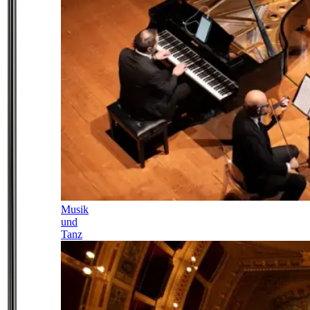
Musik
und
Tanz