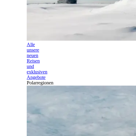
Alle
unsere
neuen
Reisen
und
exklusiven
Angebote
Polarregionen