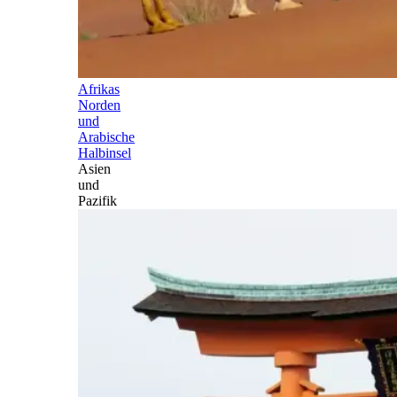
Afrikas
Norden
und
Arabische
Halbinsel
Asien
und
Pazifik