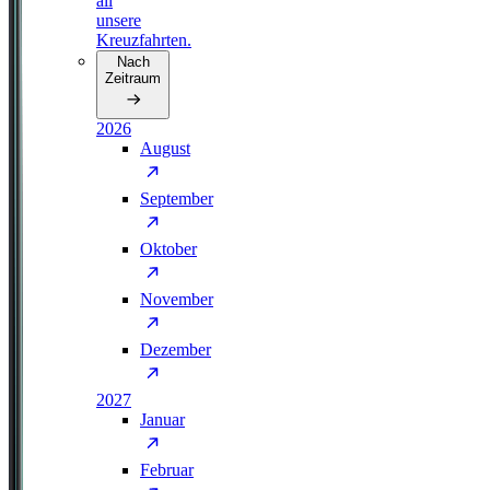
all
unsere
Kreuzfahrten.
Nach
Zeitraum
2026
August
September
Oktober
November
Dezember
2027
Januar
Februar