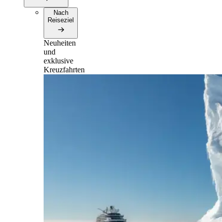
Nach
Reiseziel
Neuheiten
und
exklusive
Kreuzfahrten