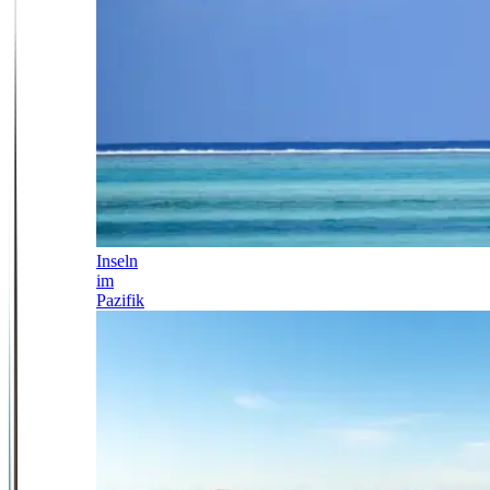
Inseln
im
Pazifik