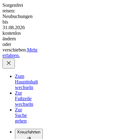
Sorgenfrei
reisen:
Neubuchungen
bis
31.08.2026
kostenlos
ändern
oder
verschieben.
Mehr
erfahren.
Zum
Hauptinhalt
wechseln
Zur
Fußzeile
wechseln
Zur
Suche
gehen
Kreuzfahrten