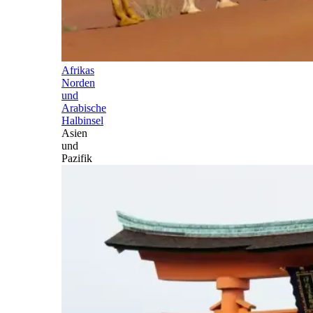
Afrikas
Norden
und
Arabische
Halbinsel
Asien
und
Pazifik