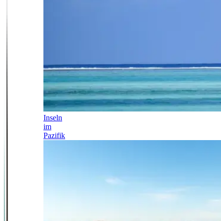
Inseln
im
Pazifik