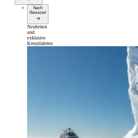
Nach
Reiseziel
Neuheiten
und
exklusive
Kreuzfahrten