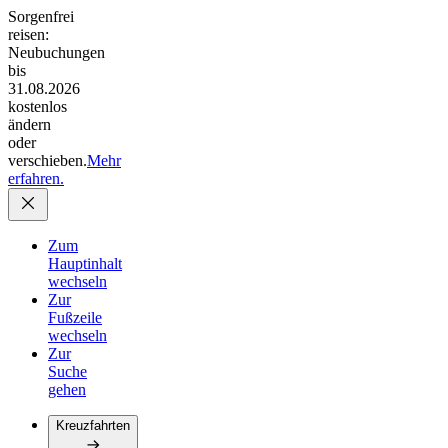
Sorgenfrei
reisen:
Neubuchungen
bis
31.08.2026
kostenlos
ändern
oder
verschieben.
Mehr
erfahren.
Zum
Hauptinhalt
wechseln
Zur
Fußzeile
wechseln
Zur
Suche
gehen
Kreuzfahrten