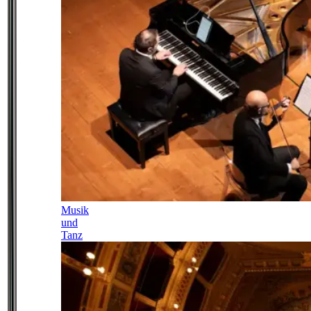
Musik
und
Tanz