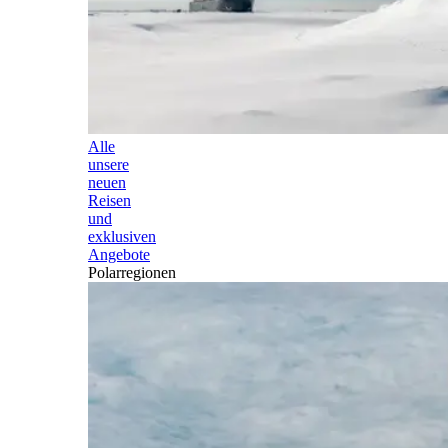
Alle
unsere
neuen
Reisen
und
exklusiven
Angebote
Polarregionen