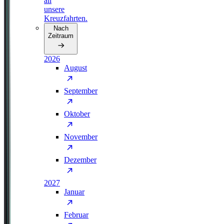
all
unsere
Kreuzfahrten.
Nach
Zeitraum
2026
August
September
Oktober
November
Dezember
2027
Januar
Februar