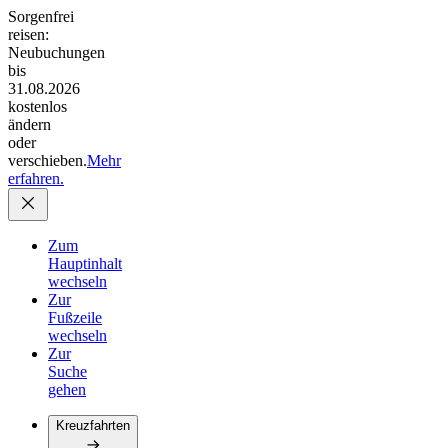
Sorgenfrei
reisen:
Neubuchungen
bis
31.08.2026
kostenlos
ändern
oder
verschieben.
Mehr
erfahren.
Zum
Hauptinhalt
wechseln
Zur
Fußzeile
wechseln
Zur
Suche
gehen
Kreuzfahrten