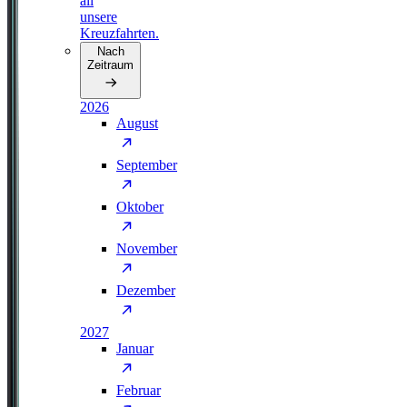
all
unsere
Kreuzfahrten.
Nach
Zeitraum
2026
August
September
Oktober
November
Dezember
2027
Januar
Februar