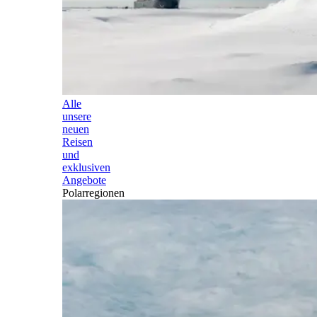
Alle
unsere
neuen
Reisen
und
exklusiven
Angebote
Polarregionen