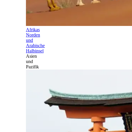
Afrikas
Norden
und
Arabische
Halbinsel
Asien
und
Pazifik