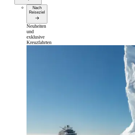
Nach
Reiseziel
Neuheiten
und
exklusive
Kreuzfahrten