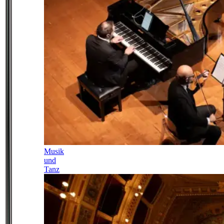
Musik
und
Tanz