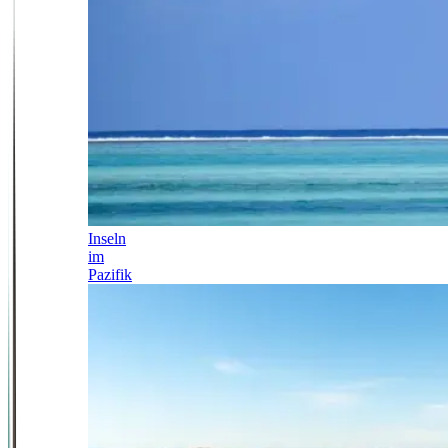
Inseln
im
Pazifik