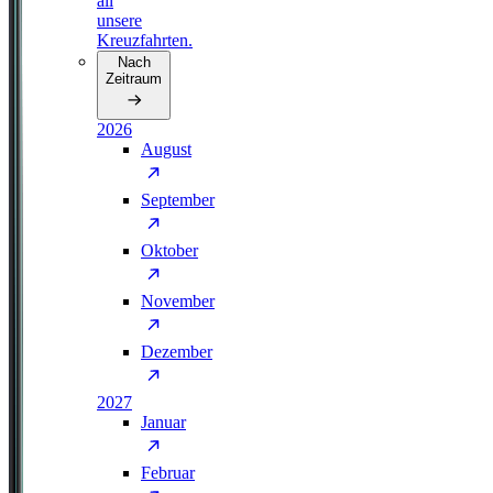
all
unsere
Kreuzfahrten.
Nach
Zeitraum
2026
August
September
Oktober
November
Dezember
2027
Januar
Februar