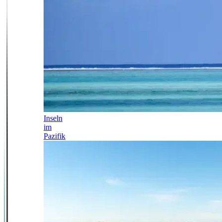
Inseln
im
Pazifik