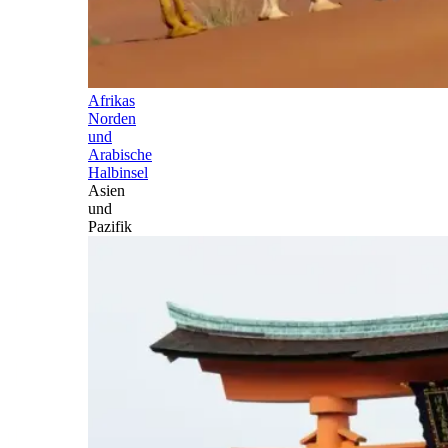
Afrikas
Norden
und
Arabische
Halbinsel
Asien
und
Pazifik