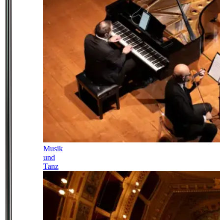
Musik
und
Tanz