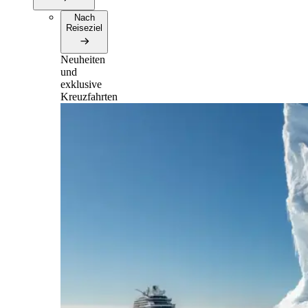
Nach
Reiseziel
Neuheiten
und
exklusive
Kreuzfahrten