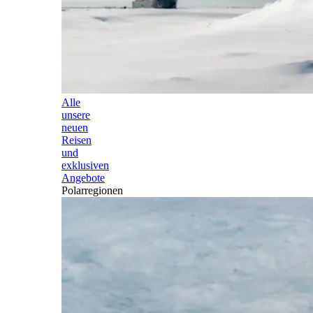
Alle
unsere
neuen
Reisen
und
exklusiven
Angebote
Polarregionen