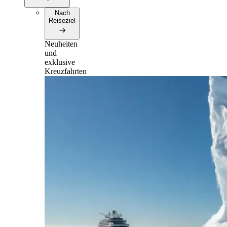
Nach
Reiseziel
Neuheiten
und
exklusive
Kreuzfahrten