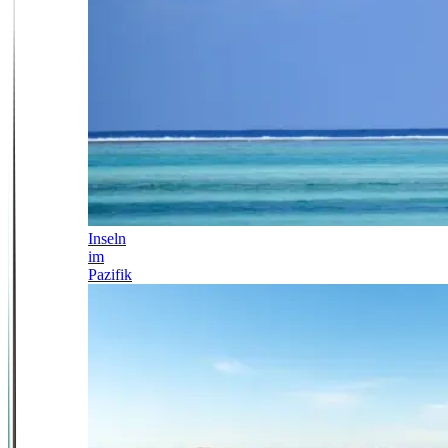
Inseln
im
Pazifik