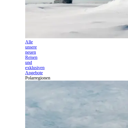
Alle
unsere
neuen
Reisen
und
exklusiven
Angebote
Polarregionen