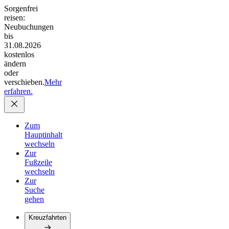
Sorgenfrei
reisen:
Neubuchungen
bis
31.08.2026
kostenlos
ändern
oder
verschieben.
Mehr
erfahren.
Zum
Hauptinhalt
wechseln
Zur
Fußzeile
wechseln
Zur
Suche
gehen
Kreuzfahrten