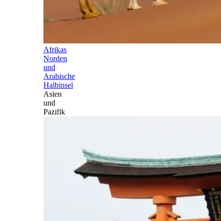
Afrikas
Norden
und
Arabische
Halbinsel
Asien
und
Pazifik