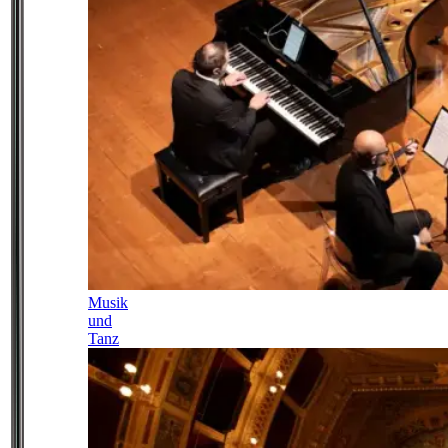
Musik
und
Tanz