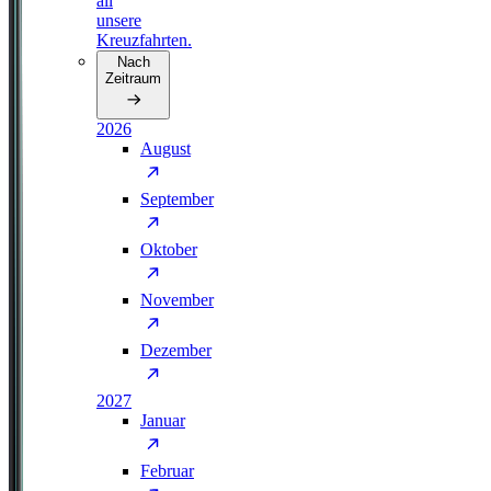
all
unsere
Kreuzfahrten.
Nach
Zeitraum
2026
August
September
Oktober
November
Dezember
2027
Januar
Februar