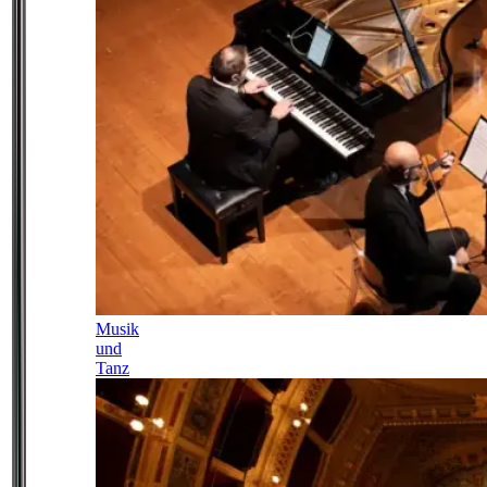
Musik
und
Tanz