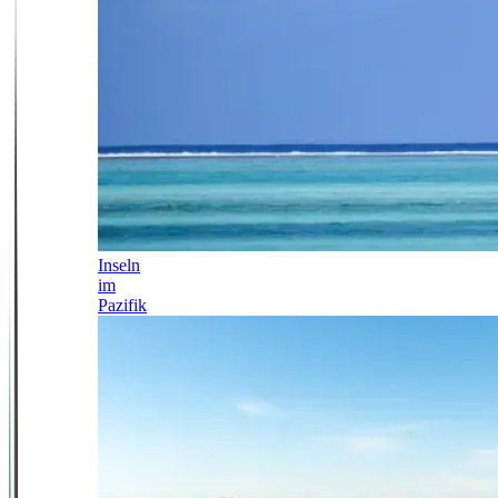
Inseln
im
Pazifik