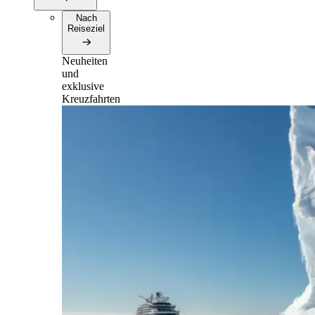
Nach
Reiseziel
Neuheiten
und
exklusive
Kreuzfahrten