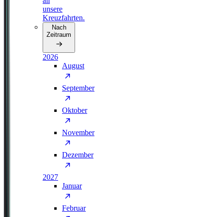
all
unsere
Kreuzfahrten.
Nach
Zeitraum
2026
August
September
Oktober
November
Dezember
2027
Januar
Februar