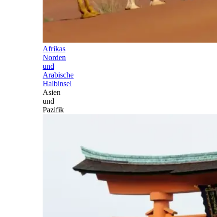
Afrikas
Norden
und
Arabische
Halbinsel
Asien
und
Pazifik