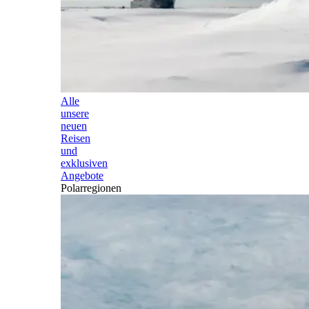
Alle
unsere
neuen
Reisen
und
exklusiven
Angebote
Polarregionen