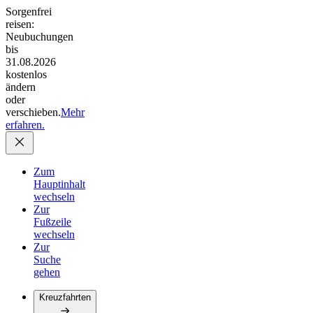
Sorgenfrei
reisen:
Neubuchungen
bis
31.08.2026
kostenlos
ändern
oder
verschieben.
Mehr
erfahren.
Zum
Hauptinhalt
wechseln
Zur
Fußzeile
wechseln
Zur
Suche
gehen
Kreuzfahrten