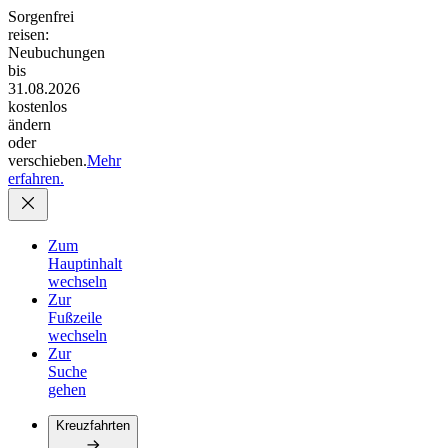
Sorgenfrei
reisen:
Neubuchungen
bis
31.08.2026
kostenlos
ändern
oder
verschieben.
Mehr
erfahren.
Zum
Hauptinhalt
wechseln
Zur
Fußzeile
wechseln
Zur
Suche
gehen
Kreuzfahrten