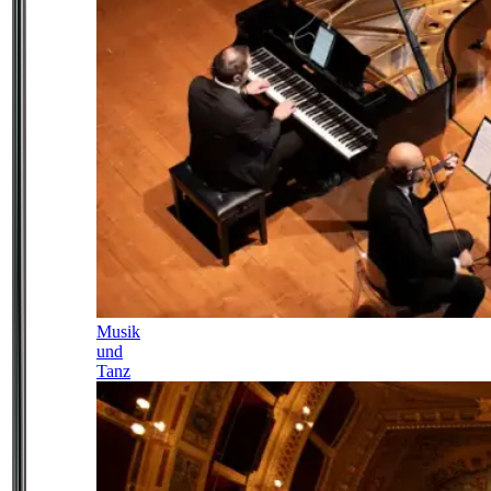
Musik
und
Tanz