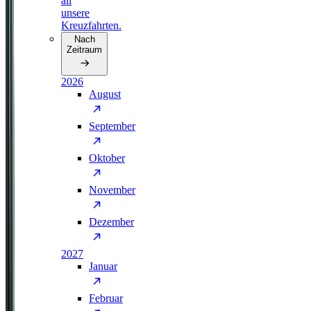
all
unsere
Kreuzfahrten.
Nach
Zeitraum
2026
August
September
Oktober
November
Dezember
2027
Januar
Februar