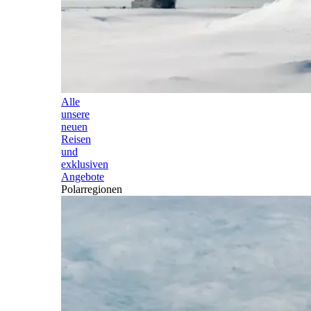
Alle
unsere
neuen
Reisen
und
exklusiven
Angebote
Polarregionen