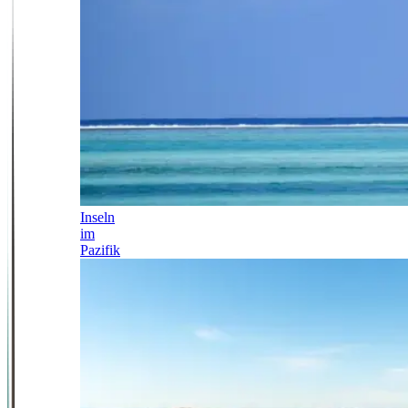
Inseln
im
Pazifik