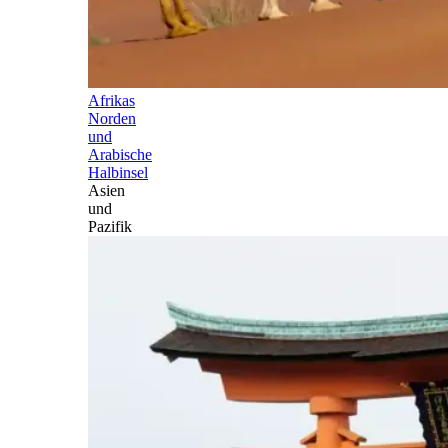
Afrikas
Norden
und
Arabische
Halbinsel
Asien
und
Pazifik