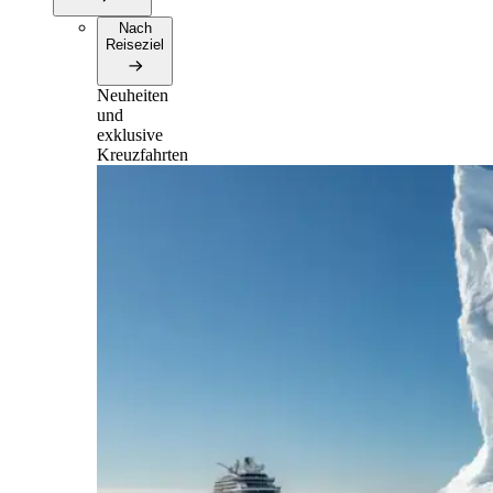
Nach
Reiseziel
Neuheiten
und
exklusive
Kreuzfahrten